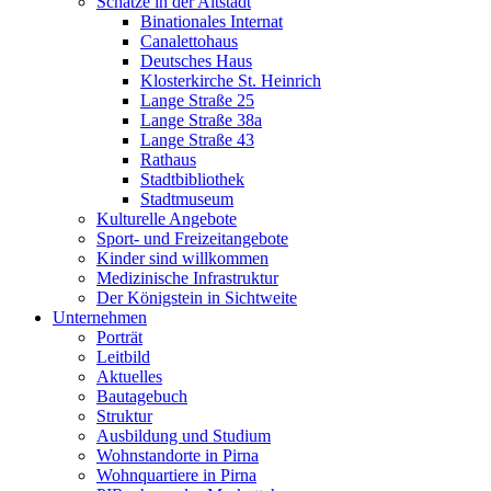
Schätze in der Altstadt
Binationales Internat
Canalettohaus
Deutsches Haus
Klosterkirche St. Heinrich
Lange Straße 25
Lange Straße 38a
Lange Straße 43
Rathaus
Stadtbibliothek
Stadtmuseum
Kulturelle Angebote
Sport- und Freizeitangebote
Kinder sind willkommen
Medizinische Infrastruktur
Der Königstein in Sichtweite
Unternehmen
Porträt
Leitbild
Aktuelles
Bautagebuch
Struktur
Ausbildung und Studium
Wohnstandorte in Pirna
Wohnquartiere in Pirna