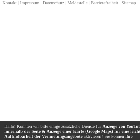
Kontakt
|
Impressum
|
Datenschutz
|
Meldestelle
|
Barrierefreiheit
|
Sitemap
Hallo! Könnten wir bitte einige zusätzliche Dienste für
Anzeige von YouTu
innerhalb der Seite & Anzeige einer Karte (Google Maps) für eine leich
Auffindbarkeit der Vermietungsangebote
aktivieren? Sie können Ihre