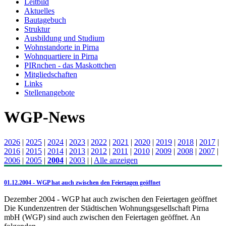
Leitbild
Aktuelles
Bautagebuch
Struktur
Ausbildung und Studium
Wohnstandorte in Pirna
Wohnquartiere in Pirna
PIRnchen - das Maskottchen
Mitgliedschaften
Links
Stellenangebote
WGP-News
2026
|
2025
|
2024
|
2023
|
2022
|
2021
|
2020
|
2019
|
2018
|
2017
|
2016
|
2015
|
2014
|
2013
|
2012
|
2011
|
2010
|
2009
|
2008
|
2007
|
2006
|
2005
|
2004
|
2003
|
|
Alle anzeigen
01.12.2004 - WGP hat auch zwischen den Feiertagen geöffnet
Dezember 2004 - WGP hat auch zwischen den Feiertagen geöffnet
Die Kundenzentren der Städtischen Wohnungsgesellschaft Pirna
mbH (WGP) sind auch zwischen den Feiertagen geöffnet. An