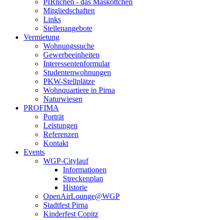
PIRnchen - das Maskottchen
Mitgliedschaften
Links
Stellenangebote
Vermietung
Wohnungssuche
Gewerbeeinheiten
Interessentenformular
Studentenwohnungen
PKW-Stellplätze
Wohnquartiere in Pirna
Naturwiesen
PROFIMA
Porträt
Leistungen
Referenzen
Kontakt
Events
WGP-Citylauf
Informationen
Streckenplan
Historie
OpenAirLounge@WGP
Stadtfest Pirna
Kinderfest Copitz