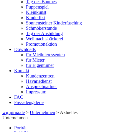
Tag des Baumes
Puppenspiel
Kleinkunst
Kinderfest
Sonnensteiner Kinderfasching
Schmökerstunde
Tag der Ausbildung
Weihnachtsbäckerei
Promotionaktion
Downloads
für Mietinteressenten
für Mieter
für Eigentümer
Kontakt
Kundenzentren
Havariedienst
Ansprechpartner
Impressum
FAQ
Fassadengalerie
wg-pirna.de
>
Unternehmen
> Aktuelles
Unternehmen
Porträt