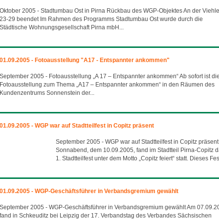
Oktober 2005 - Stadtumbau Ost in Pirna Rückbau des WGP-Objektes An der Viehle
23-29 beendet Im Rahmen des Programms Stadtumbau Ost wurde durch die
Städtische Wohnungsgesellschaft Pirna mbH...
01.09.2005 - Fotoausstellung "A17 - Entspannter ankommen"
September 2005 - Fotoausstellung „A 17 – Entspannter ankommen“ Ab sofort ist di
Fotoausstellung zum Thema „A17 – Entspannter ankommen“ in den Räumen des
Kundenzentrums Sonnenstein der...
01.09.2005 - WGP war auf Stadtteilfest in Copitz präsent
September 2005 - WGP war auf Stadtteilfest in Copitz präsen
Sonnabend, dem 10.09.2005, fand im Stadtteil Pirna-Copitz 
1. Stadtteilfest unter dem Motto „Copitz feiert“ statt. Dieses Fest
01.09.2005 - WGP-Geschäftsführer in Verbandsgremium gewählt
September 2005 - WGP-Geschäftsführer in Verbandsgremium gewählt Am 07.09.2
fand in Schkeuditz bei Leipzig der 17. Verbandstag des Verbandes Sächsischen