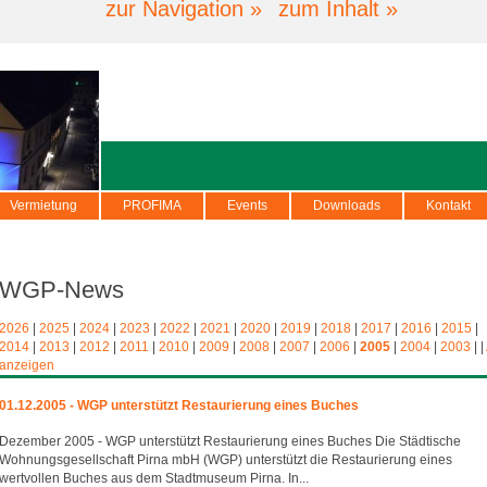
zur Navigation »
zum Inhalt »
Vermietung
PROFIMA
Events
Downloads
Kontakt
WGP-News
2026
|
2025
|
2024
|
2023
|
2022
|
2021
|
2020
|
2019
|
2018
|
2017
|
2016
|
2015
|
2014
|
2013
|
2012
|
2011
|
2010
|
2009
|
2008
|
2007
|
2006
|
2005
|
2004
|
2003
|
|
anzeigen
01.12.2005 - WGP unterstützt Restaurierung eines Buches
Dezember 2005 - WGP unterstützt Restaurierung eines Buches Die Städtische
Wohnungsgesellschaft Pirna mbH (WGP) unterstützt die Restaurierung eines
wertvollen Buches aus dem Stadtmuseum Pirna. In...