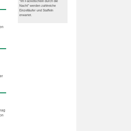
"Im Fackelschein durch die
Nacht" werden zahlreiche
Einzelläufer und Staffeln
erwartet.
hen
er
hag
hon