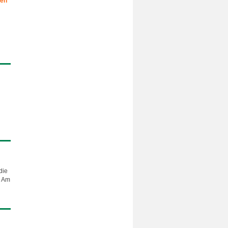
gen
die
n Am