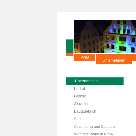
Pirna
Unternehmen
Unternehmen
Porträt
Leitbild
Aktuelles
Bautagebuch
Struktur
Ausbildung und Studium
Wohnstandorte in Pirna