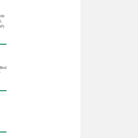
ude
5,
GP)
fest
r