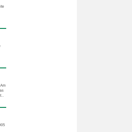
ite
e
t Am
das
...
005