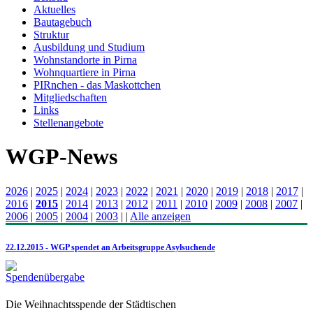
Aktuelles
Bautagebuch
Struktur
Ausbildung und Studium
Wohnstandorte in Pirna
Wohnquartiere in Pirna
PIRnchen - das Maskottchen
Mitgliedschaften
Links
Stellenangebote
WGP-News
2026
|
2025
|
2024
|
2023
|
2022
|
2021
|
2020
|
2019
|
2018
|
2017
|
2016
|
2015
|
2014
|
2013
|
2012
|
2011
|
2010
|
2009
|
2008
|
2007
|
2006
|
2005
|
2004
|
2003
|
|
Alle anzeigen
22.12.2015 - WGP spendet an Arbeitsgruppe Asylsuchende
Die Weihnachtsspende der Städtischen