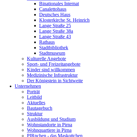
Binationales Internat
Canalettohaus
Deutsches Haus
Klosterkirche St. Heinrich
Lange Straße 25
Lange Straße 38a
Lange Straße 43
Rathaus
Stadtbibliothek
Stadtmuseum
Kulturelle Angebote
Sport- und Freizeitangebote
Kinder sind willkommen
Medizinische Infrastruktur
Der Königstein in Sichtweite
Unternehmen
Porträt
Leitbild
Aktuelles
Bautagebuch
Struktur
Ausbildung und Studium
Wohnstandorte in Pirna
Wohnquartiere in Pirna
PIRnchen - das Maskottchen