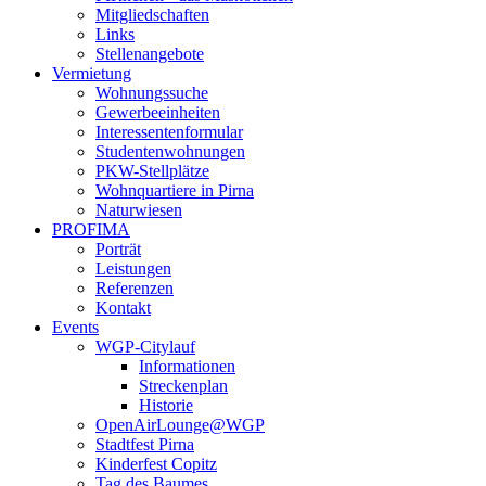
Mitgliedschaften
Links
Stellenangebote
Vermietung
Wohnungssuche
Gewerbeeinheiten
Interessentenformular
Studentenwohnungen
PKW-Stellplätze
Wohnquartiere in Pirna
Naturwiesen
PROFIMA
Porträt
Leistungen
Referenzen
Kontakt
Events
WGP-Citylauf
Informationen
Streckenplan
Historie
OpenAirLounge@WGP
Stadtfest Pirna
Kinderfest Copitz
Tag des Baumes