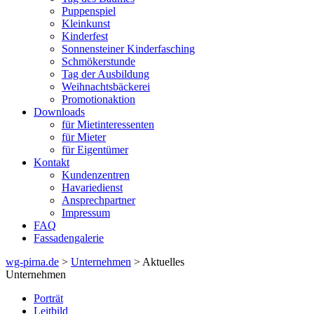
Puppenspiel
Kleinkunst
Kinderfest
Sonnensteiner Kinderfasching
Schmökerstunde
Tag der Ausbildung
Weihnachtsbäckerei
Promotionaktion
Downloads
für Mietinteressenten
für Mieter
für Eigentümer
Kontakt
Kundenzentren
Havariedienst
Ansprechpartner
Impressum
FAQ
Fassadengalerie
wg-pirna.de
>
Unternehmen
> Aktuelles
Unternehmen
Porträt
Leitbild