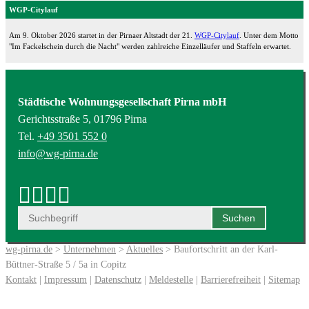
WGP-Citylauf
Am 9. Oktober 2026 startet in der Pirnaer Altstadt der 21.
WGP-Citylauf
. Unter dem Motto
"Im Fackelschein durch die Nacht" werden zahlreiche Einzelläufer und Staffeln erwartet.
Städtische Wohnungsgesellschaft Pirna mbH
Gerichtsstraße 5, 01796 Pirna
Tel.
+49 3501 552 0
info@wg-pirna.de
wg-pirna.de
>
Unternehmen
>
Aktuelles
> Baufortschritt an der Karl-
Büttner-Straße 5 / 5a in Copitz
Kontakt
|
Impressum
|
Datenschutz
|
Meldestelle
|
Barrierefreiheit
|
Sitemap