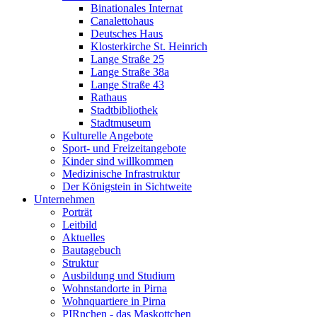
Binationales Internat
Canalettohaus
Deutsches Haus
Klosterkirche St. Heinrich
Lange Straße 25
Lange Straße 38a
Lange Straße 43
Rathaus
Stadtbibliothek
Stadtmuseum
Kulturelle Angebote
Sport- und Freizeitangebote
Kinder sind willkommen
Medizinische Infrastruktur
Der Königstein in Sichtweite
Unternehmen
Porträt
Leitbild
Aktuelles
Bautagebuch
Struktur
Ausbildung und Studium
Wohnstandorte in Pirna
Wohnquartiere in Pirna
PIRnchen - das Maskottchen