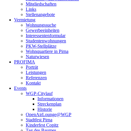
Mitgliedschaften
Links
Stellenangebote
Vermietung
Wohnungssuche
Gewerbeeinheiten
Interessentenformular
Studentenwohnungen
PKW-Stellplätze
Wohnquartiere in Pirna
Naturwiesen
PROFIMA
Porträt
Leistungen
Referenzen
Kontakt
Events
WGP-Citylauf
Informationen
Streckenplan
Historie
OpenAirLounge@WGP
Stadtfest Pirna
Kinderfest Copitz
Tag des Baumes