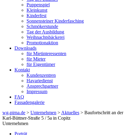
Puppenspiel
Kleinkunst
Kinderfest
Sonnensteiner Kinderfasching
Schmökerstunde
Tag der Ausbildung
Weihnachtsbäckerei
Promotionaktion
Downloads
für Mietinteressenten
für Mieter
für Eigentümer
Kontakt
Kundenzentren
Havariedienst
Ansprechpartner
Impressum
FAQ
Fassadengalerie
wg-pirna.de
>
Unternehmen
>
Aktuelles
> Baufortschritt an der
Karl-Büttner-Straße 5 / 5a in Copitz
Unternehmen
Porträt