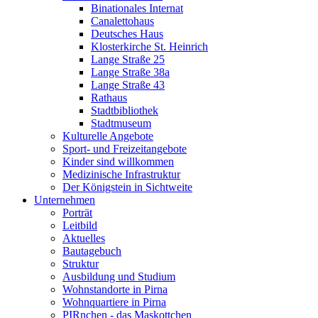
Binationales Internat
Canalettohaus
Deutsches Haus
Klosterkirche St. Heinrich
Lange Straße 25
Lange Straße 38a
Lange Straße 43
Rathaus
Stadtbibliothek
Stadtmuseum
Kulturelle Angebote
Sport- und Freizeitangebote
Kinder sind willkommen
Medizinische Infrastruktur
Der Königstein in Sichtweite
Unternehmen
Porträt
Leitbild
Aktuelles
Bautagebuch
Struktur
Ausbildung und Studium
Wohnstandorte in Pirna
Wohnquartiere in Pirna
PIRnchen - das Maskottchen