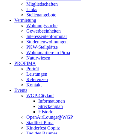
Mitgliedschaften
Links
Stellenangebote
Vermietung
Wohnungssuche
Gewerbeeinheiten
Interessentenformular
Studentenwohnungen
PKW-Stellplätze
Wohnquartiere in Pirna
Naturwiesen
PROFIMA
Porträt
Leistungen
Referenzen
Kontakt
Events
WGP-Citylauf
Informationen
Streckenplan
Historie
OpenAirLounge@WGP
Stadtfest Pirna
Kinderfest Copitz
Tag des Baumes