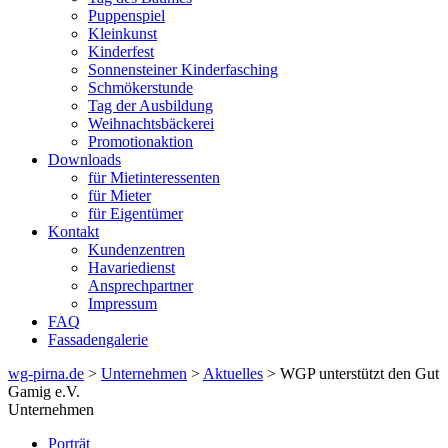
Puppenspiel
Kleinkunst
Kinderfest
Sonnensteiner Kinderfasching
Schmökerstunde
Tag der Ausbildung
Weihnachtsbäckerei
Promotionaktion
Downloads
für Mietinteressenten
für Mieter
für Eigentümer
Kontakt
Kundenzentren
Havariedienst
Ansprechpartner
Impressum
FAQ
Fassadengalerie
wg-pirna.de
>
Unternehmen
>
Aktuelles
> WGP unterstützt den Gut
Gamig e.V.
Unternehmen
Porträt