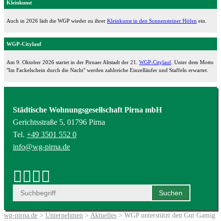
Kleinkunst
Auch in 2026 lädt die WGP wieder zu ihrer
Kleinkunst in den Sonnensteiner Höfen
ein.
WGP-Citylauf
Am 9. Oktober 2026 startet in der Pirnaer Altstadt der 21.
WGP-Citylauf
. Unter dem Motto
"Im Fackelschein durch die Nacht" werden zahlreiche Einzelläufer und Staffeln erwartet.
Städtische Wohnungsgesellschaft Pirna mbH
Gerichtsstraße 5, 01796 Pirna
Tel.
+49 3501 552 0
info@wg-pirna.de
wg-pirna.de
>
Unternehmen
>
Aktuelles
> WGP unterstützt den Gut Gamig