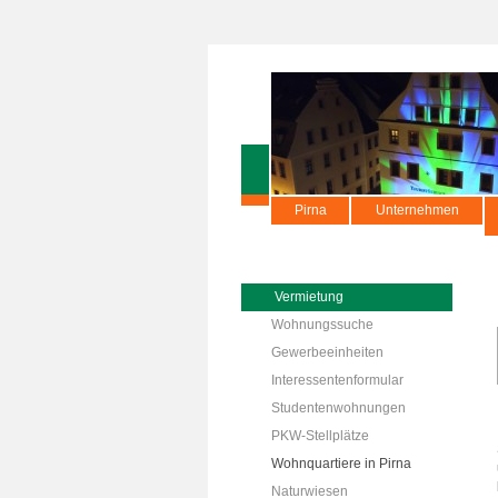
Pirna
Unternehmen
Vermietung
Wohnungssuche
Gewerbeeinheiten
Interessentenformular
Studentenwohnungen
PKW-Stellplätze
Wohnquartiere in Pirna
Naturwiesen