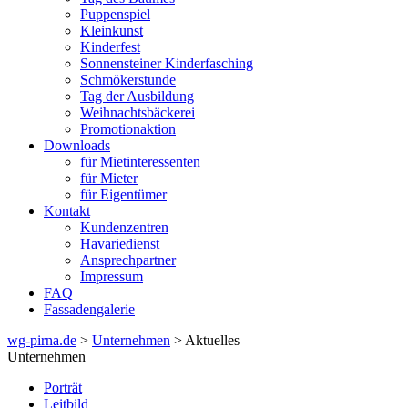
Puppenspiel
Kleinkunst
Kinderfest
Sonnensteiner Kinderfasching
Schmökerstunde
Tag der Ausbildung
Weihnachtsbäckerei
Promotionaktion
Downloads
für Mietinteressenten
für Mieter
für Eigentümer
Kontakt
Kundenzentren
Havariedienst
Ansprechpartner
Impressum
FAQ
Fassadengalerie
wg-pirna.de
>
Unternehmen
> Aktuelles
Unternehmen
Porträt
Leitbild