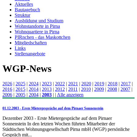
Aktuelles
Bautagebuch
Struktur
Ausbildung und Studium
Wohnstandorte in Pirna
Wohnquartiere in Pirna
PIRnchen - das Maskottchen
Mitgliedschaften
Links
Stellenangebote
WGP-News
2026
|
2025
|
2024
|
2023
|
2022
|
2021
|
2020
|
2019
|
2018
|
2017
|
2016
|
2015
|
2014
|
2013
|
2012
|
2011
|
2010
|
2009
|
2008
|
2007
|
2006
|
2005
|
2004
|
2003
|
|
Alle anzeigen
01.12.2003 - Erste Mietergespräche auf dem Pirnaer Sonnenstein
Dezember 2003 - Erste Mietergespräche auf dem Pirnaer
Sonnenstein In den letzten Wochen führten Mitarbeiter der
Städtischen Wohnungsgesellschaft Pirna mbH (WGP) persönliche
Gespräch mit...