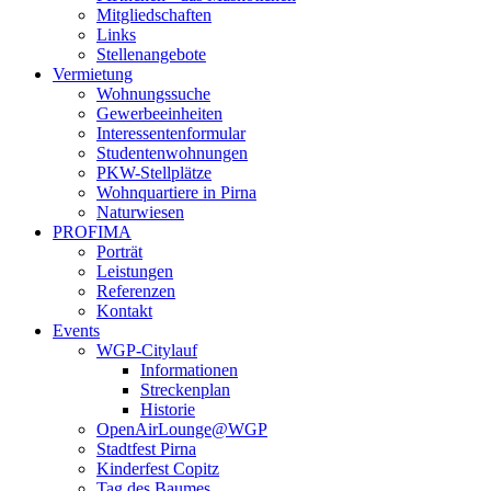
Mitgliedschaften
Links
Stellenangebote
Vermietung
Wohnungssuche
Gewerbeeinheiten
Interessentenformular
Studentenwohnungen
PKW-Stellplätze
Wohnquartiere in Pirna
Naturwiesen
PROFIMA
Porträt
Leistungen
Referenzen
Kontakt
Events
WGP-Citylauf
Informationen
Streckenplan
Historie
OpenAirLounge@WGP
Stadtfest Pirna
Kinderfest Copitz
Tag des Baumes