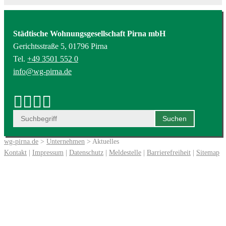
Städtische Wohnungsgesellschaft Pirna mbH
Gerichtsstraße 5, 01796 Pirna
Tel.
+49 3501 552 0
info@wg-pirna.de
wg-pirna.de
>
Unternehmen
> Aktuelles
Kontakt
|
Impressum
|
Datenschutz
|
Meldestelle
|
Barrierefreiheit
|
Sitemap