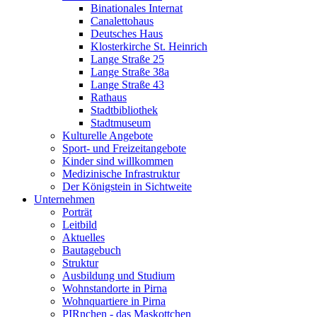
Binationales Internat
Canalettohaus
Deutsches Haus
Klosterkirche St. Heinrich
Lange Straße 25
Lange Straße 38a
Lange Straße 43
Rathaus
Stadtbibliothek
Stadtmuseum
Kulturelle Angebote
Sport- und Freizeitangebote
Kinder sind willkommen
Medizinische Infrastruktur
Der Königstein in Sichtweite
Unternehmen
Porträt
Leitbild
Aktuelles
Bautagebuch
Struktur
Ausbildung und Studium
Wohnstandorte in Pirna
Wohnquartiere in Pirna
PIRnchen - das Maskottchen