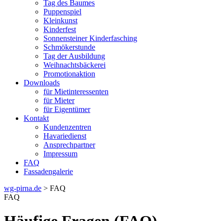
Tag des Baumes
Puppenspiel
Kleinkunst
Kinderfest
Sonnensteiner Kinderfasching
Schmökerstunde
Tag der Ausbildung
Weihnachtsbäckerei
Promotionaktion
Downloads
für Mietinteressenten
für Mieter
für Eigentümer
Kontakt
Kundenzentren
Havariedienst
Ansprechpartner
Impressum
FAQ
Fassadengalerie
wg-pirna.de
> FAQ
FAQ