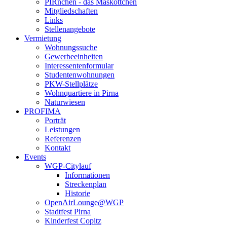
PIRnchen - das Maskottchen
Mitgliedschaften
Links
Stellenangebote
Vermietung
Wohnungssuche
Gewerbeeinheiten
Interessentenformular
Studentenwohnungen
PKW-Stellplätze
Wohnquartiere in Pirna
Naturwiesen
PROFIMA
Porträt
Leistungen
Referenzen
Kontakt
Events
WGP-Citylauf
Informationen
Streckenplan
Historie
OpenAirLounge@WGP
Stadtfest Pirna
Kinderfest Copitz