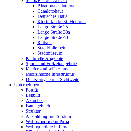
Schätze in der Altstadt
Binationales Internat
Canalettohaus
Deutsches Haus
Klosterkirche St. Heinrich
Lange Straße 25
Lange Straße 38a
Lange Straße 43
Rathaus
Stadtbibliothek
Stadtmuseum
Kulturelle Angebote
Sport- und Freizeitangebote
Kinder sind willkommen
Medizinische Infrastruktur
Der Königstein in Sichtweite
Unternehmen
Porträt
Leitbild
Aktuelles
Bautagebuch
Struktur
Ausbildung und Studium
Wohnstandorte in Pirna
Wohnquartiere in Pirna