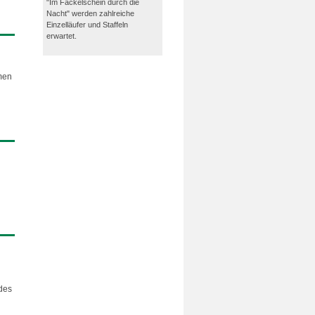
"Im Fackelschein durch die
Nacht" werden zahlreiche
Einzelläufer und Staffeln
erwartet.
men
 des