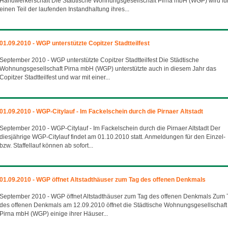
Handwerkerschaft Die Städtische Wohnungsgesellschaft Pirna mbH (WGP) wird fü
einen Teil der laufenden Instandhaltung ihres...
01.09.2010 - WGP unterstützte Copitzer Stadtteilfest
September 2010 - WGP unterstützte Copitzer Stadtteilfest Die Städtische
Wohnungsgesellschaft Pirna mbH (WGP) unterstützte auch in diesem Jahr das
Copitzer Stadtteilfest und war mit einer...
01.09.2010 - WGP-Citylauf - Im Fackelschein durch die Pirnaer Altstadt
September 2010 - WGP-Citylauf - Im Fackelschein durch die Pirnaer Altstadt Der
diesjährige WGP-Citylauf findet am 01.10.2010 statt. Anmeldungen für den Einzel-
bzw. Staffellauf können ab sofort...
01.09.2010 - WGP öffnet Altstadthäuser zum Tag des offenen Denkmals
September 2010 - WGP öffnet Altstadthäuser zum Tag des offenen Denkmals Zum 
des offenen Denkmals am 12.09.2010 öffnet die Städtische Wohnungsgesellschaft
Pirna mbH (WGP) einige ihrer Häuser...