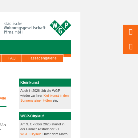
FAQ
Fassadengalerie
Kleinkunst
Auch in 2026 lädt die WGP
wieder zu ihrer
Kleinkunst in den
Alle
Sonnensteiner Höfen
ein.
WGP-Citylauf
Am 9. Oktober 2026 startet in
f Ab
der Pirnaer Altstadt der 21.
r
WGP-Citylauf
. Unter dem Motto