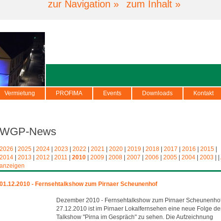
zur Navigation »
zum Inhalt »
Vermietung
PROFIMA
Events
Downloads
Kontakt
WGP-News
2026
|
2025
|
2024
|
2023
|
2022
|
2021
|
2020
|
2019
|
2018
|
2017
|
2016
|
2015
|
2014
|
2013
|
2012
|
2011
|
2010
|
2009
|
2008
|
2007
|
2006
|
2005
|
2004
|
2003
|
|
anzeigen
01.12.2010 - Fernsehtalkshow zum Pirnaer Scheunenhof
Dezember 2010 - Fernsehtalkshow zum Pirnaer Scheunenho
27.12.2010 ist im Pirnaer Lokalfernsehen eine neue Folge de
Talkshow "Pirna im Gespräch" zu sehen. Die Aufzeichnung