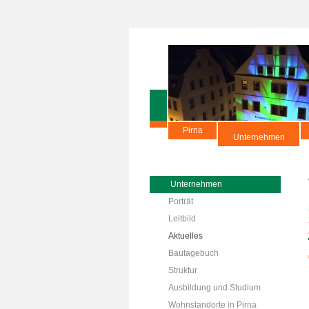
Pirna
Unternehmen
Unternehmen
Porträt
Leitbild
Aktuelles
Bautagebuch
Struktur
Ausbildung und Studium
Wohnstandorte in Pirna