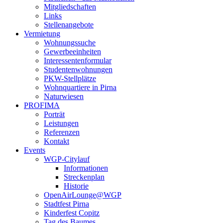
Mitgliedschaften
Links
Stellenangebote
Vermietung
Wohnungssuche
Gewerbeeinheiten
Interessentenformular
Studentenwohnungen
PKW-Stellplätze
Wohnquartiere in Pirna
Naturwiesen
PROFIMA
Porträt
Leistungen
Referenzen
Kontakt
Events
WGP-Citylauf
Informationen
Streckenplan
Historie
OpenAirLounge@WGP
Stadtfest Pirna
Kinderfest Copitz
Tag des Baumes