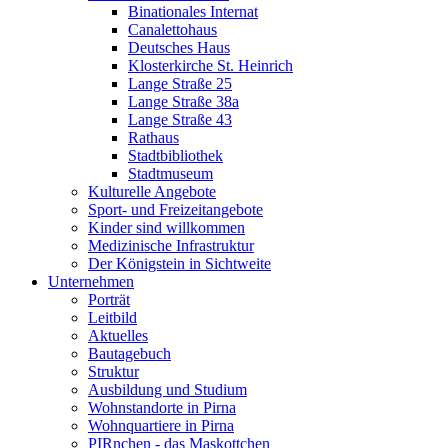
Binationales Internat
Canalettohaus
Deutsches Haus
Klosterkirche St. Heinrich
Lange Straße 25
Lange Straße 38a
Lange Straße 43
Rathaus
Stadtbibliothek
Stadtmuseum
Kulturelle Angebote
Sport- und Freizeitangebote
Kinder sind willkommen
Medizinische Infrastruktur
Der Königstein in Sichtweite
Unternehmen
Porträt
Leitbild
Aktuelles
Bautagebuch
Struktur
Ausbildung und Studium
Wohnstandorte in Pirna
Wohnquartiere in Pirna
PIRnchen - das Maskottchen