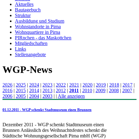
Aktuelles
Bautagebuch
Struktur
Ausbildung und Studium
Wohnstandorte in Pirna
Wohnquartiere in Pirna
PIRnchen - das Maskottchen
Mitgliedschaften
Links
Stellenangebote
WGP-News
2026
|
2025
|
2024
|
2023
|
2022
|
2021
|
2020
|
2019
|
2018
|
2017
|
2016
|
2015
|
2014
|
2013
|
2012
|
2011
|
2010
|
2009
|
2008
|
2007
|
2006
|
2005
|
2004
|
2003
|
|
Alle anzeigen
01.12.2011 - WGP schenkt Stadtmuseum einen Brunnen
Dezember 2011 - WGP schenkt Stadtmuseum einen
Brunnen Anlässlich des Weihnachtsfestes schenkt die
Städtische Wohnungsgesellschaft Pirna mbH (WGP)