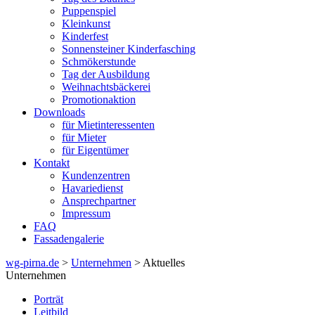
Puppenspiel
Kleinkunst
Kinderfest
Sonnensteiner Kinderfasching
Schmökerstunde
Tag der Ausbildung
Weihnachtsbäckerei
Promotionaktion
Downloads
für Mietinteressenten
für Mieter
für Eigentümer
Kontakt
Kundenzentren
Havariedienst
Ansprechpartner
Impressum
FAQ
Fassadengalerie
wg-pirna.de
>
Unternehmen
> Aktuelles
Unternehmen
Porträt
Leitbild