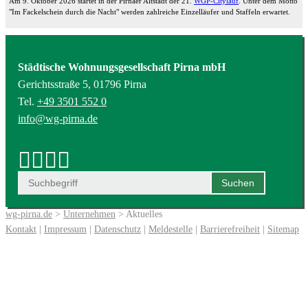
Am 9. Oktober 2026 startet in der Pirnaer Altstadt der 21.
WGP-Citylauf
. Unter dem Motto
"Im Fackelschein durch die Nacht" werden zahlreiche Einzelläufer und Staffeln erwartet.
Städtische Wohnungsgesellschaft Pirna mbH
Gerichtsstraße 5, 01796 Pirna
Tel.
+49 3501 552 0
info@wg-pirna.de
wg-pirna.de
>
Unternehmen
> Aktuelles
Kontakt
|
Impressum
|
Datenschutz
|
Meldestelle
|
Barrierefreiheit
|
Sitemap