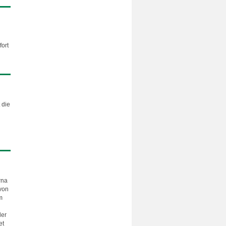
fort
 die
rna
von
m
der
et