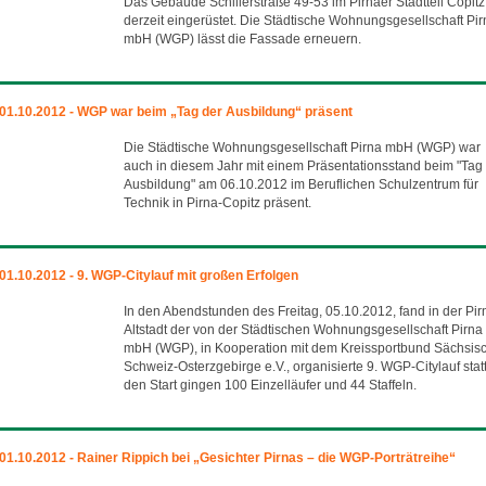
Das Gebäude Schillerstraße 49-53 im Pirnaer Stadtteil Copitz 
derzeit eingerüstet. Die Städtische Wohnungsgesellschaft Pir
mbH (WGP) lässt die Fassade erneuern.
01.10.2012 - WGP war beim „Tag der Ausbildung“ präsent
Die Städtische Wohnungsgesellschaft Pirna mbH (WGP) war
auch in diesem Jahr mit einem Präsentationsstand beim "Tag
Ausbildung" am 06.10.2012 im Beruflichen Schulzentrum für
Technik in Pirna-Copitz präsent.
01.10.2012 - 9. WGP-Citylauf mit großen Erfolgen
In den Abendstunden des Freitag, 05.10.2012, fand in der Pir
Altstadt der von der Städtischen Wohnungsgesellschaft Pirna
mbH (WGP), in Kooperation mit dem Kreissportbund Sächsis
Schweiz-Osterzgebirge e.V., organisierte 9. WGP-Citylauf statt
den Start gingen 100 Einzelläufer und 44 Staffeln.
01.10.2012 - Rainer Rippich bei „Gesichter Pirnas – die WGP-Porträtreihe“