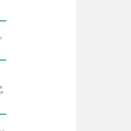
bH
ft
st