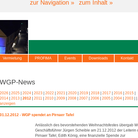
zur Navigation »
zum Inhalt »
Vermietung
PROFIMA
Events
Downloads
Kontakt
WGP-News
2026
|
2025
|
2024
|
2023
|
2022
|
2021
|
2020
|
2019
|
2018
|
2017
|
2016
|
2015
|
2014
|
2013
|
2012
|
2011
|
2010
|
2009
|
2008
|
2007
|
2006
|
2005
|
2004
|
2003
|
|
anzeigen
01.12.2012 - WGP spendet an Pirnaer Tafel
Anlässlich des bevorstehenden Weihnachtsfestes übergab 
Geschäftsführer Jürgen Scheible am 21.12.2012 der Leiterin 
Pirnaer Tafel, Edith König, eine finanzielle Spende zur