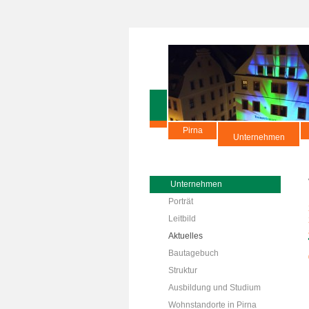
Pirna
Unternehmen
Unternehmen
Porträt
Leitbild
Aktuelles
Bautagebuch
Struktur
Ausbildung und Studium
Wohnstandorte in Pirna