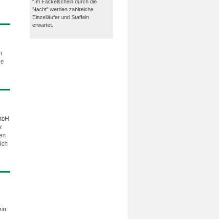
"Im Fackelschein durch die
Nacht" werden zahlreiche
Einzelläufer und Staffeln
erwartet.
n
he
 mbH
z
ten
ich
rin