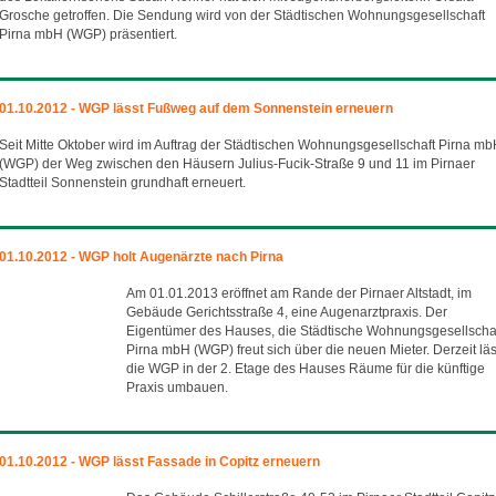
Grosche getroffen. Die Sendung wird von der Städtischen Wohnungsgesellschaft
Pirna mbH (WGP) präsentiert.
01.10.2012 - WGP lässt Fußweg auf dem Sonnenstein erneuern
Seit Mitte Oktober wird im Auftrag der Städtischen Wohnungsgesellschaft Pirna m
(WGP) der Weg zwischen den Häusern Julius-Fucik-Straße 9 und 11 im Pirnaer
Stadtteil Sonnenstein grundhaft erneuert.
01.10.2012 - WGP holt Augenärzte nach Pirna
Am 01.01.2013 eröffnet am Rande der Pirnaer Altstadt, im
Gebäude Gerichtsstraße 4, eine Augenarztpraxis. Der
Eigentümer des Hauses, die Städtische Wohnungsgesellscha
Pirna mbH (WGP) freut sich über die neuen Mieter. Derzeit läs
die WGP in der 2. Etage des Hauses Räume für die künftige
Praxis umbauen.
01.10.2012 - WGP lässt Fassade in Copitz erneuern