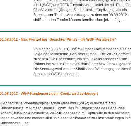
In Kooperation mit der Städtischen Wohnungsgesellschaft Pi
mbH (WGP) und TEENO events veranstaltet der VfL Pirna-Cop
07 e.V. zum diesjährigen Stadtteilfest in Copitz erstmals ein
Streetsoccer-Turnier. Anmeldungen zu dem am 08.09.2012
stattfindenden Turnier können bereits schon jetzt erfolgen.
01.08.2012 - Max Frenzel bei "Gesichter Pirnas - die WGP-Portätreihe"
Ab Montag, 03.09.2012, ist im Pirnaer Lokalfernsehen eine n
Folge der Sendereihe „Gesichter Pirnas – Die WGP-Porträtre
zu sehen. Die Chefredakteurin des Lokalfernsehens Susan
Röhner hat sich in Pirna mit Schiffsführer Max Frenzel getroff
Die Sendung wird von der Städtischen Wohnungsgesellschaf
Pirna mbH (WGP) präsentiert.
01.08.2012 - WGP-Kundenservice in Copitz wird verbessert
Die Städtische Wohnungsgesellschaft Pirna mbH (WGP) verbessert ihren
Kundenservice im Pirnaer Stadtteil Copitz. Das im Erdgeschoss des Gebäudes
Robert-Klett-Ring 4 befindliche WGP-Kundenzentrum Copitz wird in den nächsten
Tagen erweitert und modernisiert. In dieser Zeit kommt es zu Einschränkungen in d
Kundenbetreuung.