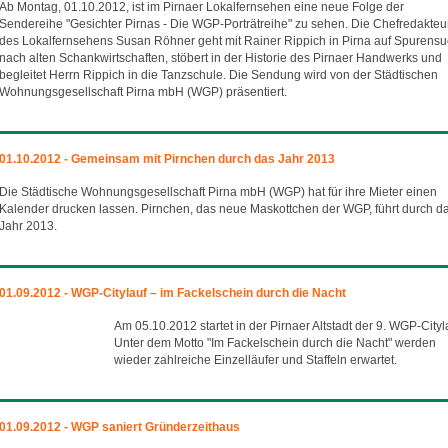
Ab Montag, 01.10.2012, ist im Pirnaer Lokalfernsehen eine neue Folge der
Sendereihe "Gesichter Pirnas - Die WGP-Porträtreihe" zu sehen. Die Chefredakteu
des Lokalfernsehens Susan Röhner geht mit Rainer Rippich in Pirna auf Spurens
nach alten Schankwirtschaften, stöbert in der Historie des Pirnaer Handwerks und
begleitet Herrn Rippich in die Tanzschule. Die Sendung wird von der Städtischen
Wohnungsgesellschaft Pirna mbH (WGP) präsentiert.
01.10.2012 - Gemeinsam mit Pirnchen durch das Jahr 2013
Die Städtische Wohnungsgesellschaft Pirna mbH (WGP) hat für ihre Mieter einen
Kalender drucken lassen. Pirnchen, das neue Maskottchen der WGP, führt durch d
Jahr 2013.
01.09.2012 - WGP-Citylauf – im Fackelschein durch die Nacht
Am 05.10.2012 startet in der Pirnaer Altstadt der 9. WGP-Cityl
Unter dem Motto "Im Fackelschein durch die Nacht" werden
wieder zahlreiche Einzelläufer und Staffeln erwartet.
01.09.2012 - WGP saniert Gründerzeithaus