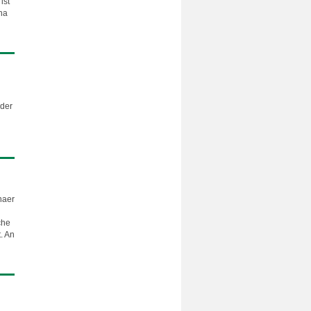
ist
na
 der
naer
che
. An