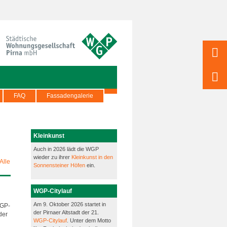
FAQ
Fassadengalerie
Kleinkunst
Auch in 2026 lädt die WGP
wieder zu ihrer
Kleinkunst in den
Alle
Sonnensteiner Höfen
ein.
WGP-Citylauf
Am 9. Oktober 2026 startet in
WGP-
der Pirnaer Altstadt der 21.
der
WGP-Citylauf
. Unter dem Motto