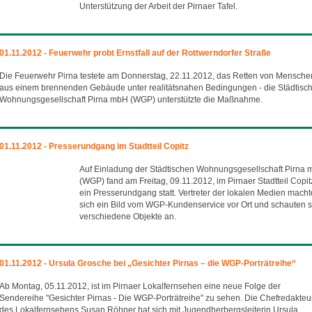
Unterstützung der Arbeit der Pirnaer Tafel.
01.11.2012 - Feuerwehr probt Ernstfall auf der Rottwerndorfer Straße
Die Feuerwehr Pirna testete am Donnerstag, 22.11.2012, das Retten von Mensche
aus einem brennenden Gebäude unter realitätsnahen Bedingungen - die Städtisc
Wohnungsgesellschaft Pirna mbH (WGP) unterstützte die Maßnahme.
01.11.2012 - Presserundgang im Stadtteil Copitz
Auf Einladung der Städtischen Wohnungsgesellschaft Pirna
(WGP) fand am Freitag, 09.11.2012, im Pirnaer Stadtteil Copit
ein Presserundgang statt. Vertreter der lokalen Medien mach
sich ein Bild vom WGP-Kundenservice vor Ort und schauten s
verschiedene Objekte an.
01.11.2012 - Ursula Grosche bei „Gesichter Pirnas – die WGP-Porträtreihe“
Ab Montag, 05.11.2012, ist im Pirnaer Lokalfernsehen eine neue Folge der
Sendereihe "Gesichter Pirnas - Die WGP-Porträtreihe" zu sehen. Die Chefredakteu
des Lokalfernsehens Susan Röhner hat sich mit Jugendherbergsleiterin Ursula