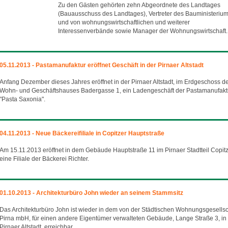
Zu den Gästen gehörten zehn Abgeordnete des Landtages
(Bauausschuss des Landtages), Vertreter des Bauministeriu
und von wohnungswirtschaftlichen und weiterer
Interessenverbände sowie Manager der Wohnungswirtschaft.
05.11.2013 - Pastamanufaktur eröffnet Geschäft in der Pirnaer Altstadt
Anfang Dezember dieses Jahres eröffnet in der Pirnaer Altstadt, im Erdgeschoss d
Wohn- und Geschäftshauses Badergasse 1, ein Ladengeschäft der Pastamanufakt
"Pasta Saxonia".
04.11.2013 - Neue Bäckereifiliale in Copitzer Hauptstraße
Am 15.11.2013 eröffnet in dem Gebäude Hauptstraße 11 im Pirnaer Stadtteil Copit
eine Filiale der Bäckerei Richter.
01.10.2013 - Architekturbüro John wieder an seinem Stammsitz
Das Architekturbüro John ist wieder in dem von der Städtischen Wohnungsgesellsc
Pirna mbH, für einen andere Eigentümer verwalteten Gebäude, Lange Straße 3, in
Pirnaer Altstadt, erreichbar.