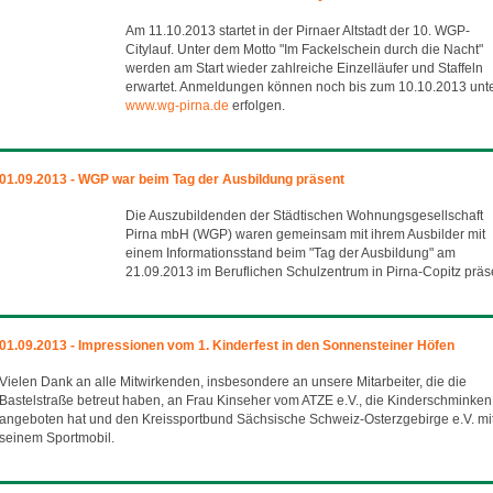
Am 11.10.2013 startet in der Pirnaer Altstadt der 10. WGP-
Citylauf. Unter dem Motto "Im Fackelschein durch die Nacht"
werden am Start wieder zahlreiche Einzelläufer und Staffeln
erwartet. Anmeldungen können noch bis zum 10.10.2013 unt
www.wg-pirna.de
erfolgen.
01.09.2013 - WGP war beim Tag der Ausbildung präsent
Die Auszubildenden der Städtischen Wohnungsgesellschaft
Pirna mbH (WGP) waren gemeinsam mit ihrem Ausbilder mit
einem Informationsstand beim "Tag der Ausbildung" am
21.09.2013 im Beruflichen Schulzentrum in Pirna-Copitz präs
01.09.2013 - Impressionen vom 1. Kinderfest in den Sonnensteiner Höfen
Vielen Dank an alle Mitwirkenden, insbesondere an unsere Mitarbeiter, die die
Bastelstraße betreut haben, an Frau Kinseher vom ATZE e.V., die Kinderschminken
angeboten hat und den Kreissportbund Sächsische Schweiz-Osterzgebirge e.V. mi
seinem Sportmobil.