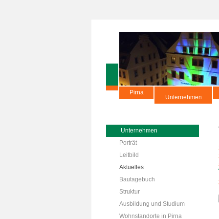
Pirna
Unternehmen
Unternehmen
Porträt
Leitbild
Aktuelles
Bautagebuch
Struktur
Ausbildung und Studium
Wohnstandorte in Pirna