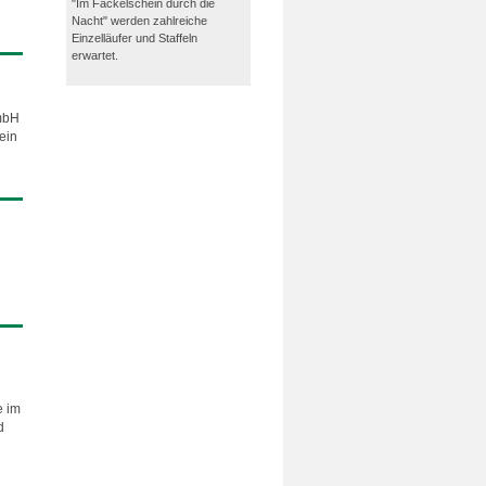
"Im Fackelschein durch die
Nacht" werden zahlreiche
Einzelläufer und Staffeln
erwartet.
 mbH
ein
e im
d