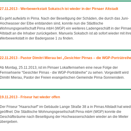
27.11.2013 - Werbewerkstatt Sokatsch ist wieder in der Pirnaer Altstadt
Es geht aufwärts in Pirna. Nach der Beseitigung der Schäden, die durch das Juni-
Hochwasser der Elbe entstanden sind, konnte nun die Städtische
Wohnungsgesellschaft Pirna mbH (WGP) ein weiteres Ladengeschäft in der Pirnae
Altstadt an die Inhaber zurückgeben. Manuela Sokatsch ist ab sofort wieder mit ihr
Werbewerkstatt in der Badergasse 1 zu finden.
22.11.2013 - Pastor Dimitri Mierau bei „Gesichter Pirnas – die WGP-Porträtreih
Ab Montag, 25.11.2013, ist im Pirnaer Lokalfernsehen eine neue Folge der
Fernsehserie "Gesichter Pirnas - die WGP-Porträtreihe" zu sehen. Vorgestellt wird
Dimitri Mierau, Pastor der Freien evangelischen Gemeinde Pirna-Sonnenstein.
19.11.2013 - Friseur hat wieder offen
Der Friseur "Haarscharf" im Gebäude Lange Straße 38 a in Pirnas Altstadt hat wied
geöffnet. Die Städtische Wohnungsgesellschaft Pirna mbH (WGP) konnte die
Geschäftsräume nach Beseitigung der Hochwasserschäden wieder an die Mieter
übergeben.