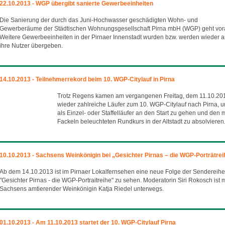
22.10.2013 - WGP übergibt sanierte Gewerbeeinheiten
Die Sanierung der durch das Juni-Hochwasser geschädigten Wohn- und
Gewerberäume der Städtischen Wohnungsgesellschaft Pirna mbH (WGP) geht vor
Weitere Gewerbeeinheiten in der Pirnaer Innenstadt wurden bzw. werden wieder 
ihre Nutzer übergeben.
14.10.2013 - Teilnehmerrekord beim 10. WGP-Citylauf in Pirna
Trotz Regens kamen am vergangenen Freitag, dem 11.10.20
wieder zahlreiche Läufer zum 10. WGP-Citylauf nach Pirna, 
als Einzel- oder Staffelläufer an den Start zu gehen und den m
Fackeln beleuchteten Rundkurs in der Altstadt zu absolvieren
10.10.2013 - Sachsens Weinkönigin bei „Gesichter Pirnas – die WGP-Porträtrei
Ab dem 14.10.2013 ist im Pirnaer Lokalfernsehen eine neue Folge der Sendereihe
"Gesichter Pirnas - die WGP-Portraitreihe" zu sehen. Moderatorin Siri Rokosch ist m
Sachsens amtierender Weinkönigin Katja Riedel unterwegs.
01.10.2013 - Am 11.10.2013 startet der 10. WGP-Citylauf Pirna