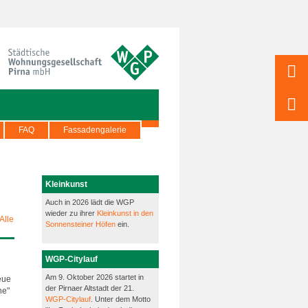
FAQ
Fassadengalerie
Kleinkunst
Auch in 2026 lädt die WGP
wieder zu ihrer
Kleinkunst in den
Alle
Sonnensteiner Höfen
ein.
WGP-Citylauf
Am 9. Oktober 2026 startet in
eue
der Pirnaer Altstadt der 21.
he"
WGP-Citylauf
. Unter dem Motto