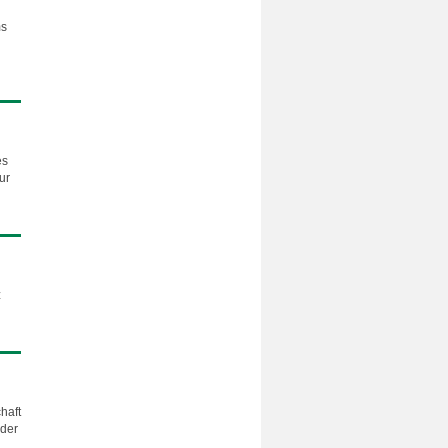
ms
es
ur
z
haft
 der