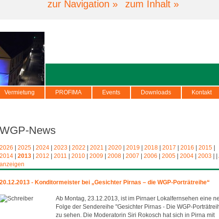
zur Navigation »
zum Inhalt »
Vermietung
PROFIMA
Events
Downloads
Kontakt
WGP-News
2026
|
2025
|
2024
|
2023
|
2022
|
2021
|
2020
|
2019
|
2018
|
2017
|
2016
|
2015
|
2014
|
2013
|
2012
|
2011
|
2010
|
2009
|
2008
|
2007
|
2006
|
2005
|
2004
|
2003
|
|
anzeigen
20.12.2013 - Konditormeister bei „Gesichter Pirnas – die WGP-Porträtreihe“
Ab Montag, 23.12.2013, ist im Pirnaer Lokalfernsehen eine n
Folge der Sendereihe "Gesichter Pirnas - Die WGP-Porträtrei
zu sehen. Die Moderatorin Siri Rokosch hat sich in Pirna mit