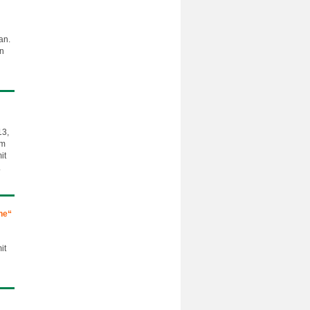
an.
an
13,
um
it
.
he“
it