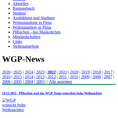
Aktuelles
Bautagebuch
Struktur
Ausbildung und Studium
Wohnstandorte in Pirna
Wohnquartiere in Pirna
PIRnchen - das Maskottchen
Mitgliedschaften
Links
Stellenangebote
WGP-News
2026
|
2025
|
2024
|
2023
|
2022
|
2021
|
2020
|
2019
|
2018
|
2017
|
2016
|
2015
|
2014
|
2013
|
2012
|
2011
|
2010
|
2009
|
2008
|
2007
|
2006
|
2005
|
2004
|
2003
|
|
Alle anzeigen
24.12.2022 - PIRnchen und das WGP-Team wünschen frohe Weihnachten