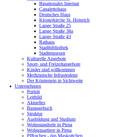
Binationales Internat
Canalettohaus
Deutsches Haus
Klosterkirche St. Heinrich
Lange Straße 25
Lange Straße 38a
Lange Straße 43
Rathaus
Stadtbibliothek
Stadtmuseum
Kulturelle Angebote
Sport- und Freizeitangebote
Kinder sind willkommen
Medizinische Infrastruktur
Der Königstein in Sichtweite
Unternehmen
Porträt
Leitbild
Aktuelles
Bautagebuch
Struktur
Ausbildung und Studium
Wohnstandorte in Pirna
Wohnquartiere in Pirna
PIRnchen - das Maskottchen