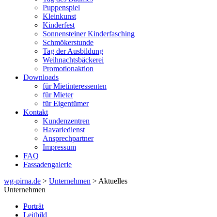
Puppenspiel
Kleinkunst
Kinderfest
Sonnensteiner Kinderfasching
Schmökerstunde
Tag der Ausbildung
Weihnachtsbäckerei
Promotionaktion
Downloads
für Mietinteressenten
für Mieter
für Eigentümer
Kontakt
Kundenzentren
Havariedienst
Ansprechpartner
Impressum
FAQ
Fassadengalerie
wg-pirna.de
>
Unternehmen
> Aktuelles
Unternehmen
Porträt
Leitbild