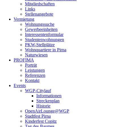
Mitgliedschaften
Links
Stellenangebote
Vermietung
Wohnungssuche
Gewerbeeinheiten
Interessentenformular
Studentenwohnungen
PKW-Stellplätze
Wohnquartiere in Pirna
Naturwiesen
PROFIMA
Porträt
Leistungen
Referenzen
Kontakt
Events
WGP-Citylauf
Informationen
Streckenplan
Historie
OpenAirLounge@WGP
Stadtfest Pirna
Kinderfest Copitz
Tag des Baumes