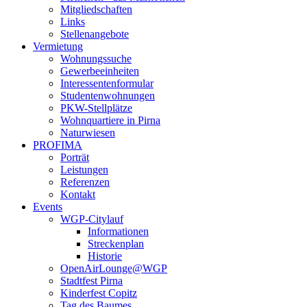
Mitgliedschaften
Links
Stellenangebote
Vermietung
Wohnungssuche
Gewerbeeinheiten
Interessentenformular
Studentenwohnungen
PKW-Stellplätze
Wohnquartiere in Pirna
Naturwiesen
PROFIMA
Porträt
Leistungen
Referenzen
Kontakt
Events
WGP-Citylauf
Informationen
Streckenplan
Historie
OpenAirLounge@WGP
Stadtfest Pirna
Kinderfest Copitz
Tag des Baumes