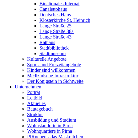
Binationales Internat
Canalettohaus
Deutsches Haus
Klosterkirche St. Heinrich
Lange Straße 25
Lange Straße 38a
Lange Straße 43
Rathaus
Stadtbibliothek
Stadtmuseum
Kulturelle Angebote
Sport- und Freizeitangebote
Kinder sind willkommen
Medizinische Infrastruktur
Der Königstein in Sichtweite
Unternehmen
Porträt
Leitbild
Aktuelles
Bautagebuch
Struktur
Ausbildung und Studium
Wohnstandorte in Pirna
Wohnquartiere in Pirna
PIRnchen - das Maskottchen