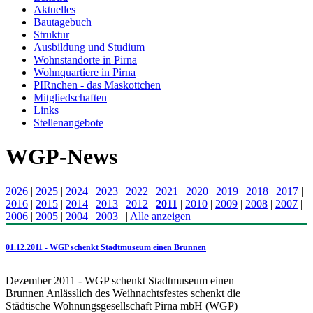
Aktuelles
Bautagebuch
Struktur
Ausbildung und Studium
Wohnstandorte in Pirna
Wohnquartiere in Pirna
PIRnchen - das Maskottchen
Mitgliedschaften
Links
Stellenangebote
WGP-News
2026
|
2025
|
2024
|
2023
|
2022
|
2021
|
2020
|
2019
|
2018
|
2017
|
2016
|
2015
|
2014
|
2013
|
2012
|
2011
|
2010
|
2009
|
2008
|
2007
|
2006
|
2005
|
2004
|
2003
|
|
Alle anzeigen
01.12.2011 - WGP schenkt Stadtmuseum einen Brunnen
Dezember 2011 - WGP schenkt Stadtmuseum einen
Brunnen Anlässlich des Weihnachtsfestes schenkt die
Städtische Wohnungsgesellschaft Pirna mbH (WGP)