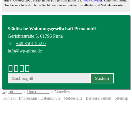
Am 9. Oktober 2026 startet in der Pirnaer Altstadt der 21.
WGP-Citylauf
. Unter dem Motto
"Im Fackelschein durch die Nacht" werden zahlreiche Einzelläufer und Staffeln erwartet.
Städtische Wohnungsgesellschaft Pirna mbH
Gerichtsstraße 5, 01796 Pirna
Tel.
+49 3501 552 0
info@wg-pirna.de
wg-pirna.de
>
Unternehmen
> Aktuelles
Kontakt
|
Impressum
|
Datenschutz
|
Meldestelle
|
Barrierefreiheit
|
Sitemap