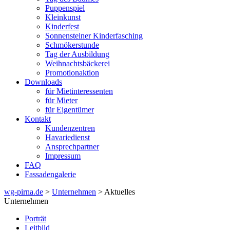
Puppenspiel
Kleinkunst
Kinderfest
Sonnensteiner Kinderfasching
Schmökerstunde
Tag der Ausbildung
Weihnachtsbäckerei
Promotionaktion
Downloads
für Mietinteressenten
für Mieter
für Eigentümer
Kontakt
Kundenzentren
Havariedienst
Ansprechpartner
Impressum
FAQ
Fassadengalerie
wg-pirna.de
>
Unternehmen
> Aktuelles
Unternehmen
Porträt
Leitbild