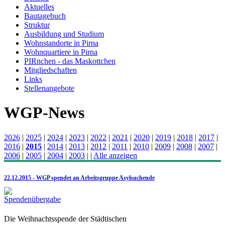
Aktuelles
Bautagebuch
Struktur
Ausbildung und Studium
Wohnstandorte in Pirna
Wohnquartiere in Pirna
PIRnchen - das Maskottchen
Mitgliedschaften
Links
Stellenangebote
WGP-News
2026
|
2025
|
2024
|
2023
|
2022
|
2021
|
2020
|
2019
|
2018
|
2017
|
2016
|
2015
|
2014
|
2013
|
2012
|
2011
|
2010
|
2009
|
2008
|
2007
|
2006
|
2005
|
2004
|
2003
|
|
Alle anzeigen
22.12.2015 - WGP spendet an Arbeitsgruppe Asylsuchende
Die Weihnachtsspende der Städtischen