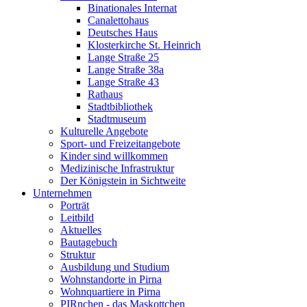
Binationales Internat
Canalettohaus
Deutsches Haus
Klosterkirche St. Heinrich
Lange Straße 25
Lange Straße 38a
Lange Straße 43
Rathaus
Stadtbibliothek
Stadtmuseum
Kulturelle Angebote
Sport- und Freizeitangebote
Kinder sind willkommen
Medizinische Infrastruktur
Der Königstein in Sichtweite
Unternehmen
Porträt
Leitbild
Aktuelles
Bautagebuch
Struktur
Ausbildung und Studium
Wohnstandorte in Pirna
Wohnquartiere in Pirna
PIRnchen - das Maskottchen