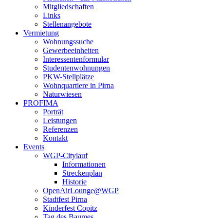
Mitgliedschaften
Links
Stellenangebote
Vermietung
Wohnungssuche
Gewerbeeinheiten
Interessentenformular
Studentenwohnungen
PKW-Stellplätze
Wohnquartiere in Pirna
Naturwiesen
PROFIMA
Porträt
Leistungen
Referenzen
Kontakt
Events
WGP-Citylauf
Informationen
Streckenplan
Historie
OpenAirLounge@WGP
Stadtfest Pirna
Kinderfest Copitz
Tag des Baumes