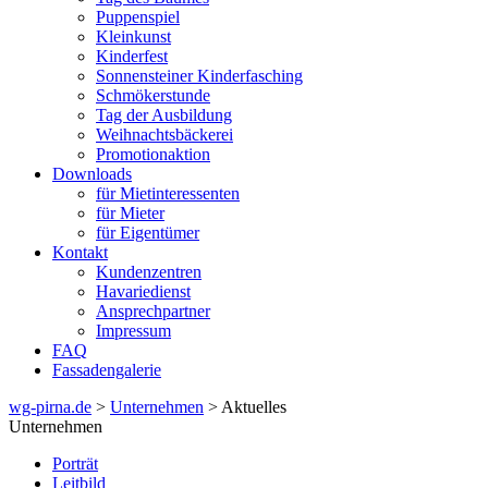
Puppenspiel
Kleinkunst
Kinderfest
Sonnensteiner Kinderfasching
Schmökerstunde
Tag der Ausbildung
Weihnachtsbäckerei
Promotionaktion
Downloads
für Mietinteressenten
für Mieter
für Eigentümer
Kontakt
Kundenzentren
Havariedienst
Ansprechpartner
Impressum
FAQ
Fassadengalerie
wg-pirna.de
>
Unternehmen
> Aktuelles
Unternehmen
Porträt
Leitbild