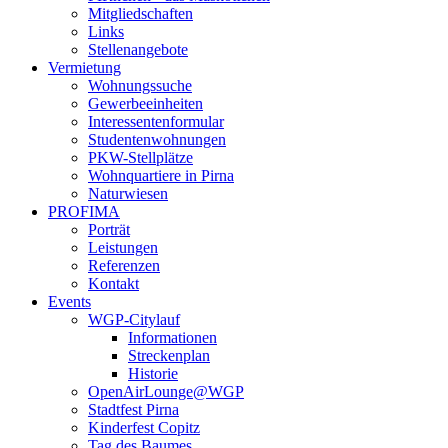
Mitgliedschaften
Links
Stellenangebote
Vermietung
Wohnungssuche
Gewerbeeinheiten
Interessentenformular
Studentenwohnungen
PKW-Stellplätze
Wohnquartiere in Pirna
Naturwiesen
PROFIMA
Porträt
Leistungen
Referenzen
Kontakt
Events
WGP-Citylauf
Informationen
Streckenplan
Historie
OpenAirLounge@WGP
Stadtfest Pirna
Kinderfest Copitz
Tag des Baumes