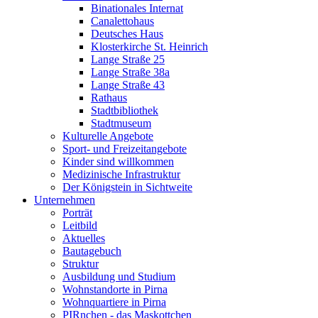
Binationales Internat
Canalettohaus
Deutsches Haus
Klosterkirche St. Heinrich
Lange Straße 25
Lange Straße 38a
Lange Straße 43
Rathaus
Stadtbibliothek
Stadtmuseum
Kulturelle Angebote
Sport- und Freizeitangebote
Kinder sind willkommen
Medizinische Infrastruktur
Der Königstein in Sichtweite
Unternehmen
Porträt
Leitbild
Aktuelles
Bautagebuch
Struktur
Ausbildung und Studium
Wohnstandorte in Pirna
Wohnquartiere in Pirna
PIRnchen - das Maskottchen