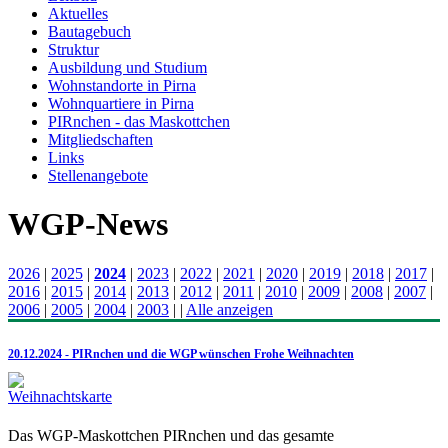
Aktuelles
Bautagebuch
Struktur
Ausbildung und Studium
Wohnstandorte in Pirna
Wohnquartiere in Pirna
PIRnchen - das Maskottchen
Mitgliedschaften
Links
Stellenangebote
WGP-News
2026
|
2025
|
2024
|
2023
|
2022
|
2021
|
2020
|
2019
|
2018
|
2017
|
2016
|
2015
|
2014
|
2013
|
2012
|
2011
|
2010
|
2009
|
2008
|
2007
|
2006
|
2005
|
2004
|
2003
|
|
Alle anzeigen
20.12.2024 - PIRnchen und die WGP wünschen Frohe Weihnachten
Das WGP-Maskottchen PIRnchen und das gesamte