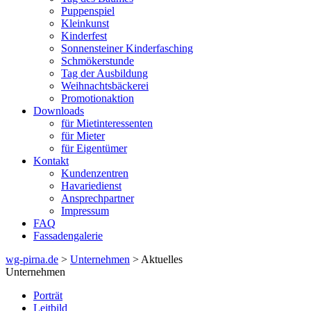
Puppenspiel
Kleinkunst
Kinderfest
Sonnensteiner Kinderfasching
Schmökerstunde
Tag der Ausbildung
Weihnachtsbäckerei
Promotionaktion
Downloads
für Mietinteressenten
für Mieter
für Eigentümer
Kontakt
Kundenzentren
Havariedienst
Ansprechpartner
Impressum
FAQ
Fassadengalerie
wg-pirna.de
>
Unternehmen
> Aktuelles
Unternehmen
Porträt
Leitbild