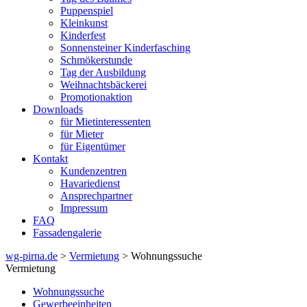
Puppenspiel
Kleinkunst
Kinderfest
Sonnensteiner Kinderfasching
Schmökerstunde
Tag der Ausbildung
Weihnachtsbäckerei
Promotionaktion
Downloads
für Mietinteressenten
für Mieter
für Eigentümer
Kontakt
Kundenzentren
Havariedienst
Ansprechpartner
Impressum
FAQ
Fassadengalerie
wg-pirna.de
>
Vermietung
> Wohnungssuche
Vermietung
Wohnungssuche
Gewerbeeinheiten