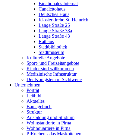
Binationales Internat
Canalettohaus
Deutsches Haus
Klosterkirche St. Heinrich
Lange Straße 25
Lange Straße 38a
Lange Straße 43
Rathaus
Stadtbibliothek
Stadtmuseum
Kulturelle Angebote
Sport- und Freizeitangebote
Kinder sind willkommen
Medizinische Infrastruktur
Der Königstein in Sichtweite
Unternehmen
Porträt
Leitbild
Aktuelles
Bautagebuch
Struktur
Ausbildung und Studium
Wohnstandorte in Pirna
Wohnquartiere in Pirna
PIRnchen - das Maskottchen