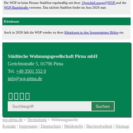
Die WGP ist beim Pirnaer Stadtfest regelmäßig mit ihrer
OpenAirLounge@WGP
und der
WGP-Bastelstraße
vertreten. Das nächste Stadtfest findet im Juni 2026 statt.
Kleinkunst
Auch in 2026 lädt die WGP wieder zu ihrer
Kleinkunst in den Sonnensteiner Höfen
ein.
Städtische Wohnungsgesellschaft Pirna mbH
Gerichtsstraße 5, 01796 Pirna
Tel.
+49 3501 552 0
info@wg-pirna.de
wg-pirna.de
>
Vermietung
> Wohnungssuche
Kontakt
|
Impressum
|
Datenschutz
|
Meldestelle
|
Barrierefreiheit
|
Sitemap