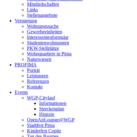
Mitgliedschaften
Links
Stellenangebote
Vermietung
Wohnungssuche
Gewerbeeinheiten
Interessentenformular
Studentenwohnungen
PKW-Stellplätze
Wohnquartiere in Pirna
Naturwiesen
PROFIMA
Porträt
Leistungen
Referenzen
Kontakt
Events
WGP-Citylauf
Informationen
Streckenplan
Historie
OpenAirLounge@WGP
Stadtfest Pirna
Kinderfest Copitz
Tag des Baumes