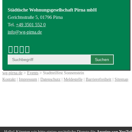
Städtische Wohnungsgesellschaft Pirna mbH
Gerichtsstraße 5, 01796 Pirna
Tel.
+49 3501 552 0
info@wg-pirna.de
wg-pirna.de
>
Events
> Stadtteilfest Sonnenstein
Kontakt
|
Impressum
|
Datenschutz
|
Meldestelle
|
Barrierefreiheit
|
Sitemap
Hallo! Könnten wir bitte einige zusätzliche Dienste für
Anzeige von YouTu