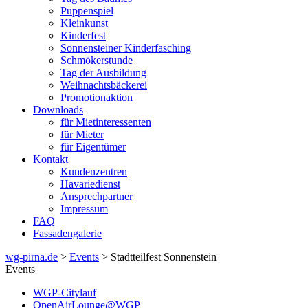
Puppenspiel
Kleinkunst
Kinderfest
Sonnensteiner Kinderfasching
Schmökerstunde
Tag der Ausbildung
Weihnachtsbäckerei
Promotionaktion
Downloads
für Mietinteressenten
für Mieter
für Eigentümer
Kontakt
Kundenzentren
Havariedienst
Ansprechpartner
Impressum
FAQ
Fassadengalerie
wg-pirna.de
>
Events
> Stadtteilfest Sonnenstein
Events
WGP-Citylauf
OpenAirLounge@WGP