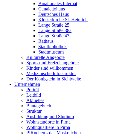
Binationales Internat
Canalettohaus
Deutsches Haus
Klosterkirche St. Heinrich
Lange Straße 25
Lange Straße 38a
Lange Straße 43
Rathaus
Stadtbibliothek
Stadtmuseum
Kulturelle Angebote
Sport- und Freizeitangebote
Kinder sind willkommen
Medizinische Infrastruktur
Der Königstein in Sichtweite
Unternehmen
Porträt
Leitbild
Aktuelles
Bautagebuch
Struktur
Ausbildung und Studium
Wohnstandorte in Pirna
Wohnquartiere in Pirna
PIRnchen - das Maskottchen