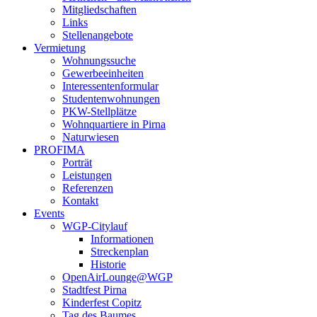
Mitgliedschaften
Links
Stellenangebote
Vermietung
Wohnungssuche
Gewerbeeinheiten
Interessentenformular
Studentenwohnungen
PKW-Stellplätze
Wohnquartiere in Pirna
Naturwiesen
PROFIMA
Porträt
Leistungen
Referenzen
Kontakt
Events
WGP-Citylauf
Informationen
Streckenplan
Historie
OpenAirLounge@WGP
Stadtfest Pirna
Kinderfest Copitz
Tag des Baumes