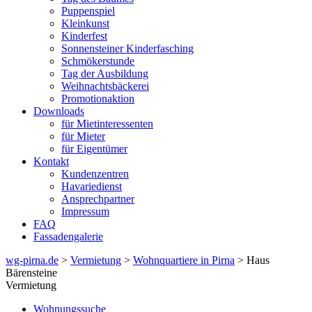
Puppenspiel
Kleinkunst
Kinderfest
Sonnensteiner Kinderfasching
Schmökerstunde
Tag der Ausbildung
Weihnachtsbäckerei
Promotionaktion
Downloads
für Mietinteressenten
für Mieter
für Eigentümer
Kontakt
Kundenzentren
Havariedienst
Ansprechpartner
Impressum
FAQ
Fassadengalerie
wg-pirna.de
>
Vermietung
>
Wohnquartiere in Pirna
> Haus
Bärensteine
Vermietung
Wohnungssuche