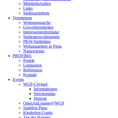
Mitgliedschaften
Links
Stellenangebote
Vermietung
Wohnungssuche
Gewerbeeinheiten
Interessentenformular
Studentenwohnungen
PKW-Stellplätze
Wohnquartiere in Pirna
Naturwiesen
PROFIMA
Porträt
Leistungen
Referenzen
Kontakt
Events
WGP-Citylauf
Informationen
Streckenplan
Historie
OpenAirLounge@WGP
Stadtfest Pirna
Kinderfest Copitz
Tag des Baumes