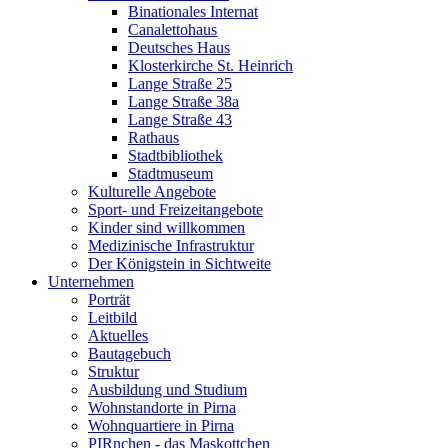
Binationales Internat
Canalettohaus
Deutsches Haus
Klosterkirche St. Heinrich
Lange Straße 25
Lange Straße 38a
Lange Straße 43
Rathaus
Stadtbibliothek
Stadtmuseum
Kulturelle Angebote
Sport- und Freizeitangebote
Kinder sind willkommen
Medizinische Infrastruktur
Der Königstein in Sichtweite
Unternehmen
Porträt
Leitbild
Aktuelles
Bautagebuch
Struktur
Ausbildung und Studium
Wohnstandorte in Pirna
Wohnquartiere in Pirna
PIRnchen - das Maskottchen