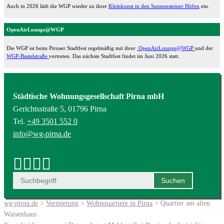
Auch in 2026 lädt die WGP wieder zu ihrer
Kleinkunst in den Sonnensteiner Höfen
ein.
OpenAirLounge@WGP
Die WGP ist beim Pirnaer Stadtfest regelmäßig mit ihrer
OpenAirLounge@WGP
und der
WGP-Bastelstraße
vertreten. Das nächste Stadtfest findet im Juni 2026 statt.
Städtische Wohnungsgesellschaft Pirna mbH
Gerichtsstraße 5, 01796 Pirna
Tel.
+49 3501 552 0
info@wg-pirna.de
wg-pirna.de
>
Vermietung
>
Wohnquartiere in Pirna
> Quartier am alten
Waisenhaus