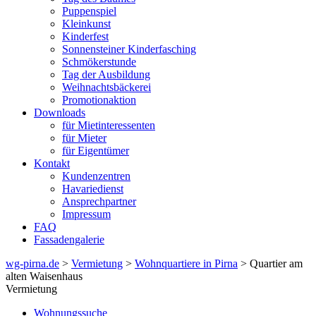
Puppenspiel
Kleinkunst
Kinderfest
Sonnensteiner Kinderfasching
Schmökerstunde
Tag der Ausbildung
Weihnachtsbäckerei
Promotionaktion
Downloads
für Mietinteressenten
für Mieter
für Eigentümer
Kontakt
Kundenzentren
Havariedienst
Ansprechpartner
Impressum
FAQ
Fassadengalerie
wg-pirna.de
>
Vermietung
>
Wohnquartiere in Pirna
> Quartier am
alten Waisenhaus
Vermietung
Wohnungssuche