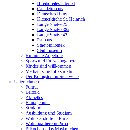
Binationales Internat
Canalettohaus
Deutsches Haus
Klosterkirche St. Heinrich
Lange Straße 25
Lange Straße 38a
Lange Straße 43
Rathaus
Stadtbibliothek
Stadtmuseum
Kulturelle Angebote
Sport- und Freizeitangebote
Kinder sind willkommen
Medizinische Infrastruktur
Der Königstein in Sichtweite
Unternehmen
Porträt
Leitbild
Aktuelles
Bautagebuch
Struktur
Ausbildung und Studium
Wohnstandorte in Pirna
Wohnquartiere in Pirna
PIRnchen - das Maskottchen