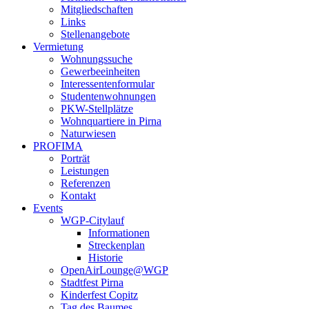
Mitgliedschaften
Links
Stellenangebote
Vermietung
Wohnungssuche
Gewerbeeinheiten
Interessentenformular
Studentenwohnungen
PKW-Stellplätze
Wohnquartiere in Pirna
Naturwiesen
PROFIMA
Porträt
Leistungen
Referenzen
Kontakt
Events
WGP-Citylauf
Informationen
Streckenplan
Historie
OpenAirLounge@WGP
Stadtfest Pirna
Kinderfest Copitz
Tag des Baumes