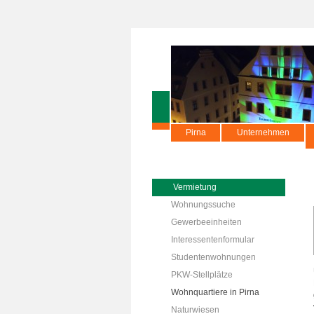
Pirna
Unternehmen
Vermietung
Wohnungssuche
Gewerbeeinheiten
Interessentenformular
Studentenwohnungen
PKW-Stellplätze
Wohnquartiere in Pirna
Naturwiesen