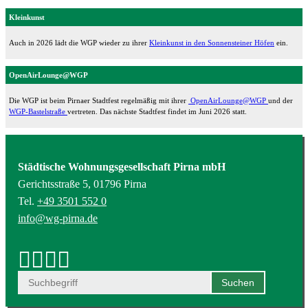
Kleinkunst
Auch in 2026 lädt die WGP wieder zu ihrer
Kleinkunst in den Sonnensteiner Höfen
ein.
OpenAirLounge@WGP
Die WGP ist beim Pirnaer Stadtfest regelmäßig mit ihrer
OpenAirLounge@WGP
und der
WGP-Bastelstraße
vertreten. Das nächste Stadtfest findet im Juni 2026 statt.
Städtische Wohnungsgesellschaft Pirna mbH
Gerichtsstraße 5, 01796 Pirna
Tel.
+49 3501 552 0
info@wg-pirna.de