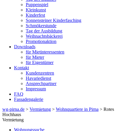
Puppenspiel
Kleinkunst
Kinderfest
Sonnensteiner Kinderfasching
Schmökerstunde
Tag der Ausbildung
Weihnachtsbäckerei
Promotionaktion
Downloads
für Mietinteressenten
für Mieter
für Eigentümer
Kontakt
Kundenzentren
Havariedienst
Ansprechpartner
Impressum
FAQ
Fassadengalerie
wg-pirna.de
>
Vermietung
>
Wohnquartiere in Pirna
> Rotes
Hochhaus
Vermietung
Wohnungssuche