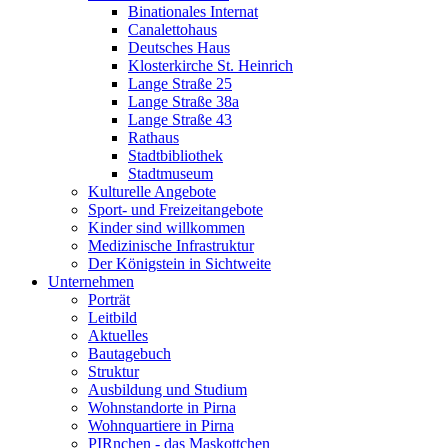
Binationales Internat
Canalettohaus
Deutsches Haus
Klosterkirche St. Heinrich
Lange Straße 25
Lange Straße 38a
Lange Straße 43
Rathaus
Stadtbibliothek
Stadtmuseum
Kulturelle Angebote
Sport- und Freizeitangebote
Kinder sind willkommen
Medizinische Infrastruktur
Der Königstein in Sichtweite
Unternehmen
Porträt
Leitbild
Aktuelles
Bautagebuch
Struktur
Ausbildung und Studium
Wohnstandorte in Pirna
Wohnquartiere in Pirna
PIRnchen - das Maskottchen