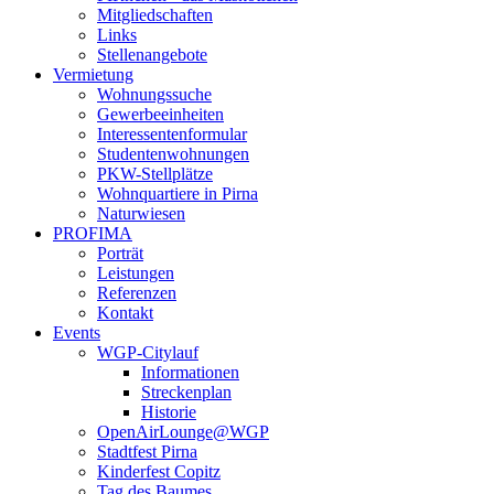
Mitgliedschaften
Links
Stellenangebote
Vermietung
Wohnungssuche
Gewerbeeinheiten
Interessentenformular
Studentenwohnungen
PKW-Stellplätze
Wohnquartiere in Pirna
Naturwiesen
PROFIMA
Porträt
Leistungen
Referenzen
Kontakt
Events
WGP-Citylauf
Informationen
Streckenplan
Historie
OpenAirLounge@WGP
Stadtfest Pirna
Kinderfest Copitz
Tag des Baumes