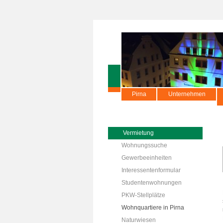
Pirna
Unternehmen
Vermietung
Wohnungssuche
Gewerbeeinheiten
Interessentenformular
Studentenwohnungen
PKW-Stellplätze
Wohnquartiere in Pirna
Naturwiesen