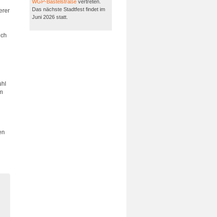
WGP-Bastelstraße
vertreten.
Das nächste Stadtfest findet im
erer
Juni 2026 statt.
uch
uhl
Im
en