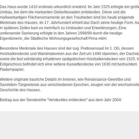
Das Haus wurde 1410 erstmals urkundlich erwähnt. Im Jahr 1525 erfolgte ein größ
Umbau, bei dem die markanten Giebelfassaden entstanden. Diese und die
maßwerkartigen Flächenornamente an den Traufseiten sind bis heute prägende
Merkmale des Hauses. Im 17. Jahrhundert erhielt das Dach seine heutige Form. A
in späteren Zeiten kam es mehrfach zu Umbauten und Erweiterungen. Eine
umfassende Sanierung erfolgte in den Jahren 1998/99 durch die heutige
Eigentümerin, die Städtische Wohnungsgesellschaft Pirna mbH.
Besondere Merkmale des Hauses sind der sog. Pretiosensaal im 1. OG, dessen
Holzbalkendecke und Wandmalereien aus der Zeit um 1490 stammen, der Dachst
sowie die fast vollständig erhaltenen spätgotischen Holzbalkendecken von 1525. 
Erdgeschoss befindet sich eine seltene Kassettendecke von 1630 mit bedrucktem
Fladernpapier.
Weitere originale bauliche Details im Inneren, wie Renaissance-Gewölbe und
Sandstein-Türgewände aus verschiedenen Epochen, zeugen von der wechselvoll
Geschichte des Hauses.
Beitrag aus der Sendereihe "Verstecktes entdecken" aus dem Jahr 2004: