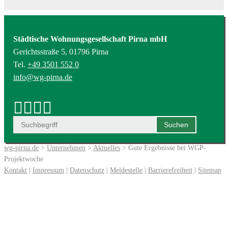
Städtische Wohnungsgesellschaft Pirna mbH
Gerichtsstraße 5, 01796 Pirna
Tel.
+49 3501 552 0
info@wg-pirna.de
wg-pirna.de
>
Unternehmen
>
Aktuelles
> Gute Ergebnisse bei WGP-
Projektwoche
Kontakt
|
Impressum
|
Datenschutz
|
Meldestelle
|
Barrierefreiheit
|
Sitemap