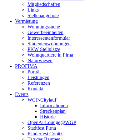
Mitgliedschaften
Links
Stellenangebote
Vermietung
Wohnungssuche
Gewerbeeinheiten
Interessentenformular
Studentenwohnungen
PKW-Stellplätze
Wohnquartiere in Pirna
Naturwiesen
PROFIMA
Porträt
Leistungen
Referenzen
Kontakt
Events
WGP-Citylauf
Informationen
Streckenplan
Historie
OpenAirLounge@WGP
Stadtfest Pirna
Kinderfest Copitz
Tag des Baumes