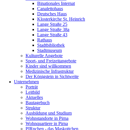
Binationales Internat
Canalettohaus
Deutsches Haus
Klosterkirche St. Heinrich
Lange Straße 25
Lange Straße 38a
Lange Straße 43
Rathaus
Stadtbibliothek
Stadtmuseum
Kulturelle Angebote
Sport- und Freizeitangebote
Kinder sind willkommen
Medizinische Infrastruktur
Der Königstein in Sichtweite
Unternehmen
Porträt
Leitbild
Aktuelles
Bautagebuch
Struktur
Ausbildung und Studium
Wohnstandorte in Pirna
Wohnquartiere in Pirna
PIRnchen - das Maskottchen