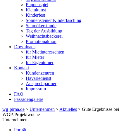
Puppenspiel
Kleinkunst
Kinderfest
Sonnensteiner Kinderfasching
Schmökerstunde
Tag der Ausbildung
Weihnachtsbäckerei
Promotionaktion
Downloads
für Mietinteressenten
für Mieter
für Eigentümer
Kontakt
Kundenzentren
Havariedienst
Ansprechpartner
Impressum
FAQ
Fassadengalerie
wg-pirna.de
>
Unternehmen
>
Aktuelles
> Gute Ergebnisse bei
WGP-Projektwoche
Unternehmen
Porträt