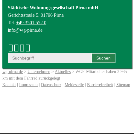
Städtische Wohnungsgesellschaft Pirna mbH
Gerichtsstraße 5, 01796 Pirna
Tel.
+49 3501 552 0
info@wg-pirna.de
wg-pirna.de
>
Unternehmen
>
Aktuelles
> WGP-Mitarbeiter haben 3.935
km mit dem Fahrrad zurückgelegt
Kontakt
|
Impressum
|
Datenschutz
|
Meldestelle
|
Barrierefreiheit
|
Sitemap