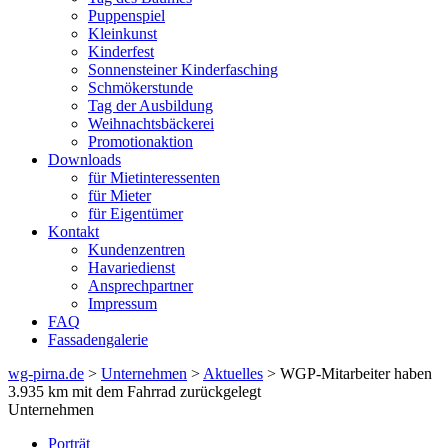
Puppenspiel
Kleinkunst
Kinderfest
Sonnensteiner Kinderfasching
Schmökerstunde
Tag der Ausbildung
Weihnachtsbäckerei
Promotionaktion
Downloads
für Mietinteressenten
für Mieter
für Eigentümer
Kontakt
Kundenzentren
Havariedienst
Ansprechpartner
Impressum
FAQ
Fassadengalerie
wg-pirna.de
>
Unternehmen
>
Aktuelles
> WGP-Mitarbeiter haben
3.935 km mit dem Fahrrad zurückgelegt
Unternehmen
Porträt