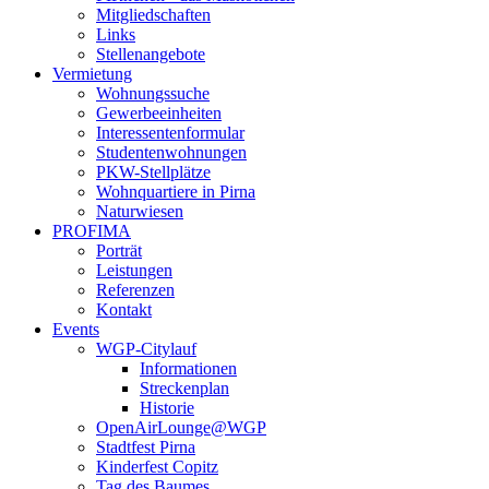
Mitgliedschaften
Links
Stellenangebote
Vermietung
Wohnungssuche
Gewerbeeinheiten
Interessentenformular
Studentenwohnungen
PKW-Stellplätze
Wohnquartiere in Pirna
Naturwiesen
PROFIMA
Porträt
Leistungen
Referenzen
Kontakt
Events
WGP-Citylauf
Informationen
Streckenplan
Historie
OpenAirLounge@WGP
Stadtfest Pirna
Kinderfest Copitz
Tag des Baumes