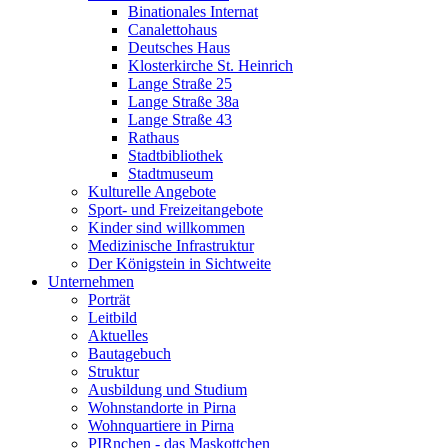
Binationales Internat
Canalettohaus
Deutsches Haus
Klosterkirche St. Heinrich
Lange Straße 25
Lange Straße 38a
Lange Straße 43
Rathaus
Stadtbibliothek
Stadtmuseum
Kulturelle Angebote
Sport- und Freizeitangebote
Kinder sind willkommen
Medizinische Infrastruktur
Der Königstein in Sichtweite
Unternehmen
Porträt
Leitbild
Aktuelles
Bautagebuch
Struktur
Ausbildung und Studium
Wohnstandorte in Pirna
Wohnquartiere in Pirna
PIRnchen - das Maskottchen