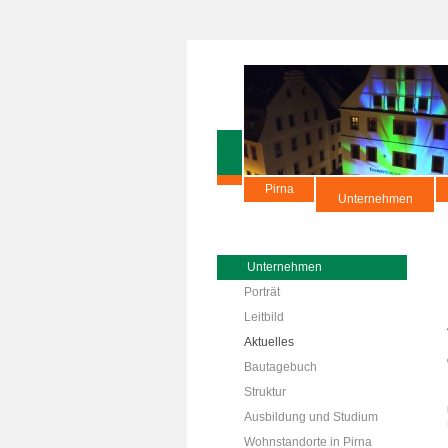
Pirna
Unternehmen
Unternehmen
Porträt
Leitbild
Aktuelles
Bautagebuch
Struktur
Ausbildung und Studium
Wohnstandorte in Pirna