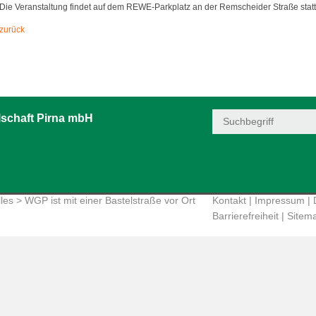
Die Veranstaltung findet auf dem REWE-Parkplatz an der Remscheider Straße statt
zurück
schaft Pirna mbH
les
> WGP ist mit einer Bastelstraße vor Ort
Kontakt
|
Impressum
|
Barrierefreiheit
|
Sitem