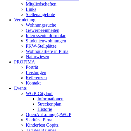
Mitgliedschaften
Links
Stellenangebote
Vermietung
Wohnungssuche
Gewerbeeinheiten
Interessentenformular
Studentenwohnungen
PKW-Stellplätze
Wohnquartiere in Pirna
Naturwiesen
PROFIMA
Porträt
Leistungen
Referenzen
Kontakt
Events
WGP-Citylauf
Informationen
Streckenplan
Historie
OpenAirLounge@WGP
Stadtfest Pirna
Kinderfest Copitz
Tag des Baumes