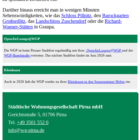
Darüber hinaus erreicht man in wenigen Minuten
Sehenswürdigkeiten, wie das
Schloss Pillnitz
, den
Barockgarten
Großsedlitz
, das
Landschloss Zuschendorf
oder die
Richard-
Wagner-Stätten
in Graupa.
OpenAirLounge@WGP
Die WGP ist beim Pirnaer Stadtfest regelmäßig mit ihrer
OpenAirLounge@WGP
und der
WGP-Bastelstraße
vertreten. Das nächste Stadtfest findet im Juni 2026 statt.
Kleinkunst
Auch in 2026 lädt die WGP wieder zu ihrer
Kleinkunst in den Sonnensteiner Höfen
ein.
Städtische Wohnungsgesellschaft Pirna mbH
Gerichtsstraße 5, 01796 Pirna
Tel.
+49 3501 552 0
info@wg-pirna.de