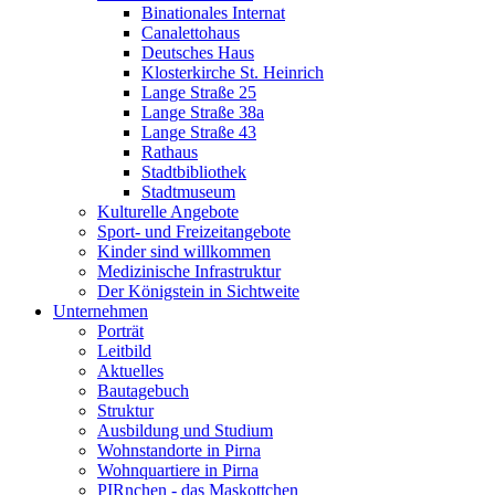
Binationales Internat
Canalettohaus
Deutsches Haus
Klosterkirche St. Heinrich
Lange Straße 25
Lange Straße 38a
Lange Straße 43
Rathaus
Stadtbibliothek
Stadtmuseum
Kulturelle Angebote
Sport- und Freizeitangebote
Kinder sind willkommen
Medizinische Infrastruktur
Der Königstein in Sichtweite
Unternehmen
Porträt
Leitbild
Aktuelles
Bautagebuch
Struktur
Ausbildung und Studium
Wohnstandorte in Pirna
Wohnquartiere in Pirna
PIRnchen - das Maskottchen