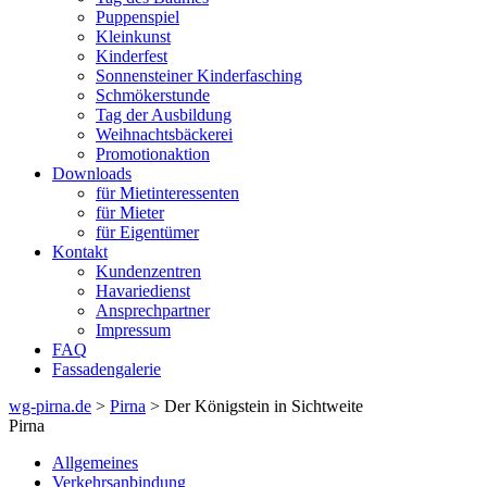
Puppenspiel
Kleinkunst
Kinderfest
Sonnensteiner Kinderfasching
Schmökerstunde
Tag der Ausbildung
Weihnachtsbäckerei
Promotionaktion
Downloads
für Mietinteressenten
für Mieter
für Eigentümer
Kontakt
Kundenzentren
Havariedienst
Ansprechpartner
Impressum
FAQ
Fassadengalerie
wg-pirna.de
>
Pirna
> Der Königstein in Sichtweite
Pirna
Allgemeines
Verkehrsanbindung