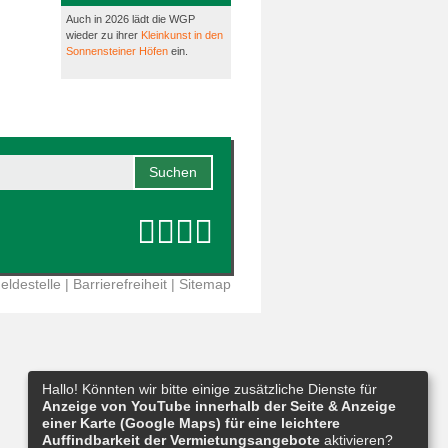
Auch in 2026 lädt die WGP
wieder zu ihrer
Kleinkunst in den
Sonnensteiner Höfen
ein.
eldestelle
|
Barrierefreiheit
|
Sitemap
Hallo! Könnten wir bitte einige zusätzliche Dienste für
Anzeige von YouTube innerhalb der Seite & Anzeige
einer Karte (Google Maps) für eine leichtere
Auffindbarkeit der Vermietungsangebote
aktivieren?