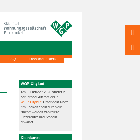
FAQ
Fassadengalerie
WGP-Citylauf
Am 9. Oktober 2026 startet in
der Pirnaer Altstadt der 21.
WGP-Citylauf
. Unter dem Motto
"Im Fackelschein durch die
Nacht" werden zahlreiche
Einzelläufer und Staffeln
erwartet.
Kleinkunst