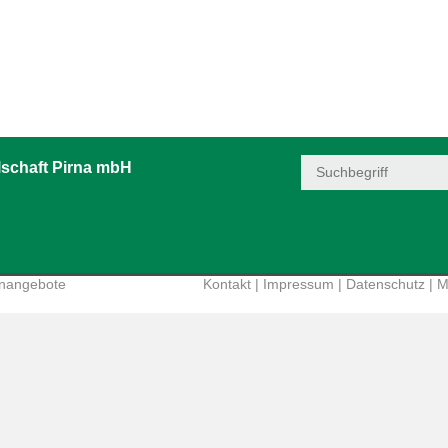
schaft Pirna mbH
enangebote
Kontakt
|
Impressum
|
Datenschutz
|
M