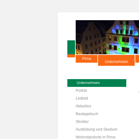
Pirna
Unternehmen
Unternehmen
Porträt
Leitbild
Aktuelles
Bautagebuch
Struktur
Ausbildung und Studium
Wohnstandorte in Pirna