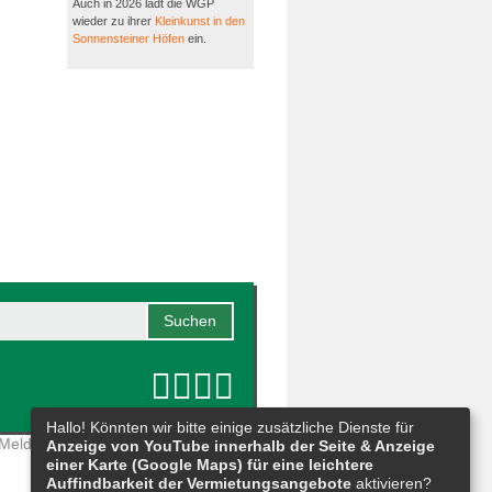
Auch in 2026 lädt die WGP
wieder zu ihrer
Kleinkunst in den
Sonnensteiner Höfen
ein.
Hallo! Könnten wir bitte einige zusätzliche Dienste für
Meldestelle
|
Barrierefreiheit
|
Anzeige von YouTube innerhalb der Seite & Anzeige
einer Karte (Google Maps) für eine leichtere
Auffindbarkeit der Vermietungsangebote
aktivieren?