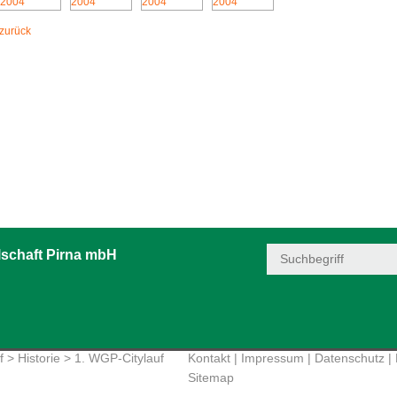
zurück
schaft Pirna mbH
f
>
Historie
> 1. WGP-Citylauf
Kontakt
|
Impressum
|
Datenschutz
|
Sitemap