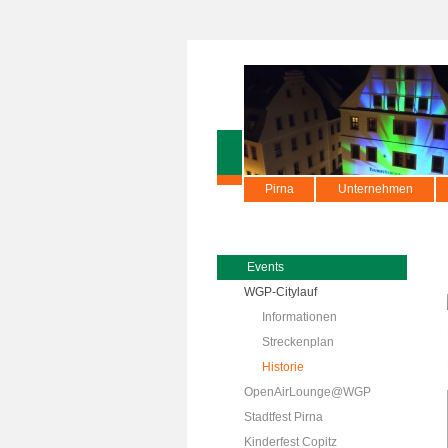
Pirna
Unternehmen
Events
WGP-Citylauf
Informationen
Streckenplan
Historie
OpenAirLounge@WGP
Stadtfest Pirna
Kinderfest Copitz