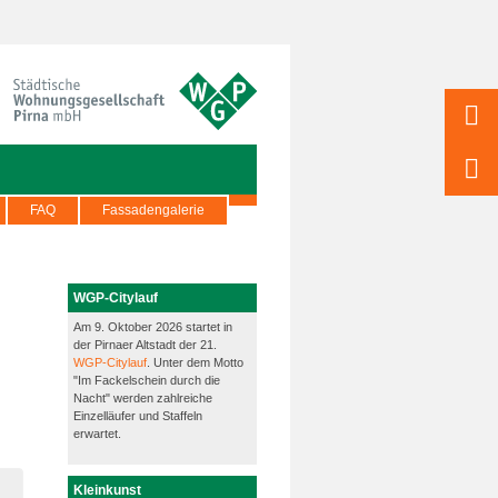
FAQ
Fassadengalerie
WGP-Citylauf
Am 9. Oktober 2026 startet in
der Pirnaer Altstadt der 21.
WGP-Citylauf
. Unter dem Motto
"Im Fackelschein durch die
Nacht" werden zahlreiche
Einzelläufer und Staffeln
erwartet.
Kleinkunst