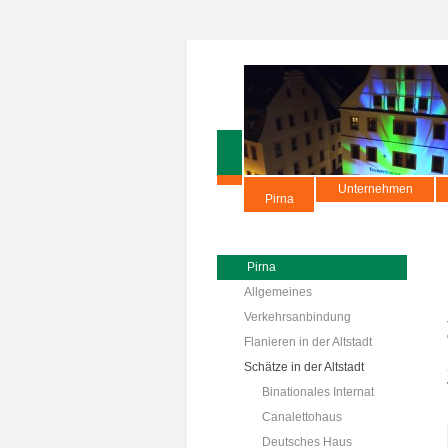
Unternehmen
Pirna
Pirna
Allgemeines
Verkehrsanbindung
Flanieren in der Altstadt
Schätze in der Altstadt
Binationales Internat
Canalettohaus
Deutsches Haus