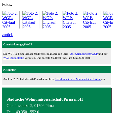
Fotos:
zurück
OpenAirLounge@WGP
Die WGP ist beim Pirnaer Stadtfest regelmäßig mit ihrer
OpenAirLounge@WGP
und der
WGP-Bastelstraße
vertreten. Das nächste Stadtfest findet im Juni 2026 statt.
Kleinkunst
Auch in 2026 lädt die WGP wieder zu ihrer
Kleinkunst in den Sonnensteiner Höfen
ein.
Städtische Wohnungsgesellschaft Pirna mbH
Gerichtsstraße 5, 01796 Pirna
Tel.
+49 3501 552 0