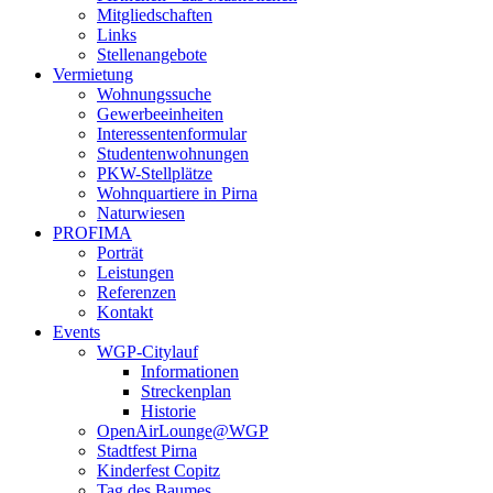
Mitgliedschaften
Links
Stellenangebote
Vermietung
Wohnungssuche
Gewerbeeinheiten
Interessentenformular
Studentenwohnungen
PKW-Stellplätze
Wohnquartiere in Pirna
Naturwiesen
PROFIMA
Porträt
Leistungen
Referenzen
Kontakt
Events
WGP-Citylauf
Informationen
Streckenplan
Historie
OpenAirLounge@WGP
Stadtfest Pirna
Kinderfest Copitz
Tag des Baumes