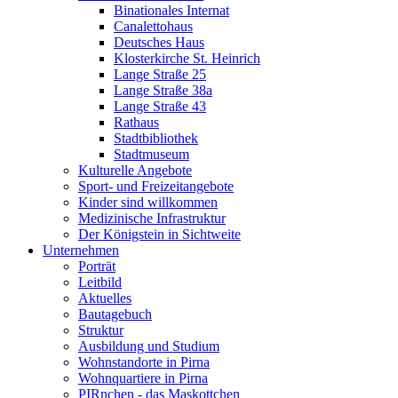
Binationales Internat
Canalettohaus
Deutsches Haus
Klosterkirche St. Heinrich
Lange Straße 25
Lange Straße 38a
Lange Straße 43
Rathaus
Stadtbibliothek
Stadtmuseum
Kulturelle Angebote
Sport- und Freizeitangebote
Kinder sind willkommen
Medizinische Infrastruktur
Der Königstein in Sichtweite
Unternehmen
Porträt
Leitbild
Aktuelles
Bautagebuch
Struktur
Ausbildung und Studium
Wohnstandorte in Pirna
Wohnquartiere in Pirna
PIRnchen - das Maskottchen