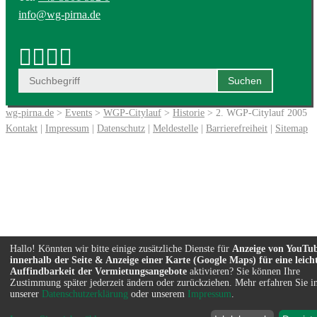
info@wg-pirna.de
wg-pirna.de
>
Events
>
WGP-Citylauf
>
Historie
> 2. WGP-Citylauf 2005
Kontakt
|
Impressum
|
Datenschutz
|
Meldestelle
|
Barrierefreiheit
|
Sitemap
Hallo! Könnten wir bitte einige zusätzliche Dienste für
Anzeige von YouTu
innerhalb der Seite & Anzeige einer Karte (Google Maps) für eine leich
Auffindbarkeit der Vermietungsangebote
aktivieren? Sie können Ihre
Zustimmung später jederzeit ändern oder zurückziehen. Mehr erfahren Sie i
unserer
Datenschutzerklärung
oder unserem
Impressum
.