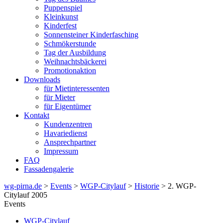
Puppenspiel
Kleinkunst
Kinderfest
Sonnensteiner Kinderfasching
Schmökerstunde
Tag der Ausbildung
Weihnachtsbäckerei
Promotionaktion
Downloads
für Mietinteressenten
für Mieter
für Eigentümer
Kontakt
Kundenzentren
Havariedienst
Ansprechpartner
Impressum
FAQ
Fassadengalerie
wg-pirna.de
>
Events
>
WGP-Citylauf
>
Historie
> 2. WGP-
Citylauf 2005
Events
WGP-Citylauf