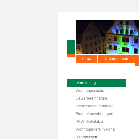
Pirna
Unternehmen
Vermietung
Wohnungssuche
Gewerbeeinheiten
Interessentenformular
Studentenwohnungen
PKW-Stellplätze
Wohnquartiere in Pirna
Naturwiesen