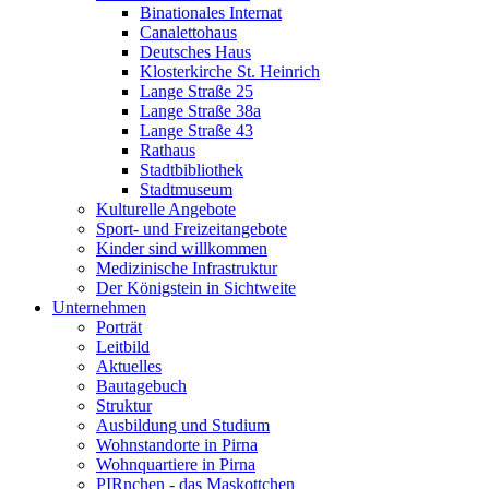
Binationales Internat
Canalettohaus
Deutsches Haus
Klosterkirche St. Heinrich
Lange Straße 25
Lange Straße 38a
Lange Straße 43
Rathaus
Stadtbibliothek
Stadtmuseum
Kulturelle Angebote
Sport- und Freizeitangebote
Kinder sind willkommen
Medizinische Infrastruktur
Der Königstein in Sichtweite
Unternehmen
Porträt
Leitbild
Aktuelles
Bautagebuch
Struktur
Ausbildung und Studium
Wohnstandorte in Pirna
Wohnquartiere in Pirna
PIRnchen - das Maskottchen