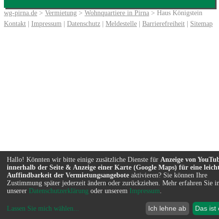
wg-pirna.de
>
Vermietung
>
Wohnquartiere in Pirna
> Haus Königstein
Kontakt
|
Impressum
|
Datenschutz
|
Meldestelle
|
Barrierefreiheit
|
Sitemap
Hallo! Könnten wir bitte einige zusätzliche Dienste für
Anzeige von YouTu
innerhalb der Seite & Anzeige einer Karte (Google Maps) für eine leich
Auffindbarkeit der Vermietungsangebote
aktivieren? Sie können Ihre
Zustimmung später jederzeit ändern oder zurückziehen. Mehr erfahren Sie i
unserer
Datenschutzerklärung
oder unserem
Impressum
.
Ich lehne ab
Das ist
Lassen Sie mich wählen
...