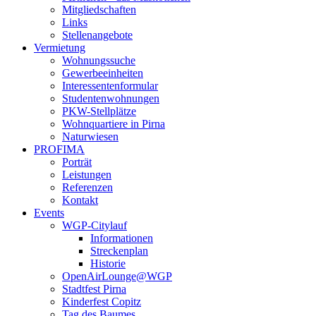
Mitgliedschaften
Links
Stellenangebote
Vermietung
Wohnungssuche
Gewerbeeinheiten
Interessentenformular
Studentenwohnungen
PKW-Stellplätze
Wohnquartiere in Pirna
Naturwiesen
PROFIMA
Porträt
Leistungen
Referenzen
Kontakt
Events
WGP-Citylauf
Informationen
Streckenplan
Historie
OpenAirLounge@WGP
Stadtfest Pirna
Kinderfest Copitz
Tag des Baumes