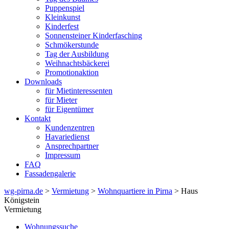
Puppenspiel
Kleinkunst
Kinderfest
Sonnensteiner Kinderfasching
Schmökerstunde
Tag der Ausbildung
Weihnachtsbäckerei
Promotionaktion
Downloads
für Mietinteressenten
für Mieter
für Eigentümer
Kontakt
Kundenzentren
Havariedienst
Ansprechpartner
Impressum
FAQ
Fassadengalerie
wg-pirna.de
>
Vermietung
>
Wohnquartiere in Pirna
> Haus
Königstein
Vermietung
Wohnungssuche