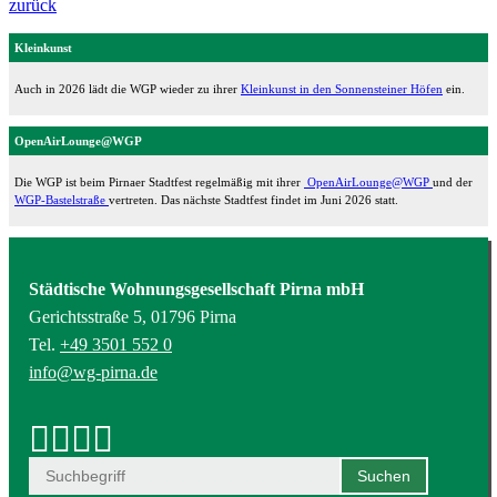
zurück
Kleinkunst
Auch in 2026 lädt die WGP wieder zu ihrer
Kleinkunst in den Sonnensteiner Höfen
ein.
OpenAirLounge@WGP
Die WGP ist beim Pirnaer Stadtfest regelmäßig mit ihrer
OpenAirLounge@WGP
und der
WGP-Bastelstraße
vertreten. Das nächste Stadtfest findet im Juni 2026 statt.
Städtische Wohnungsgesellschaft Pirna mbH
Gerichtsstraße 5, 01796 Pirna
Tel.
+49 3501 552 0
info@wg-pirna.de