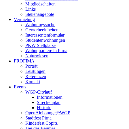
Mitgliedschaften
Links
Stellenangebote
Vermietung
Wohnungssuche
Gewerbeeinheiten
Interessentenformular
Studentenwohnungen
PKW-Stellplätze
Wohnquartiere in Pirna
Naturwiesen
PROFIMA
Porträt
Leistungen
Referenzen
Kontakt
Events
WGP-Citylauf
Informationen
Streckenplan
Historie
OpenAirLounge@WGP
Stadtfest Pirna
Kinderfest Copitz
Tag des Baumes