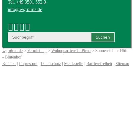
Tel.
+49 3501 552 0
info@wg-pirna.de
wg-pirna.de
>
Vermietung
>
Wohnquartiere in Pirna
> Sonnensteiner Höfe
- Blütenhof
Kontakt
|
Impressum
|
Datenschutz
|
Meldestelle
|
Barrierefreiheit
|
Sitemap