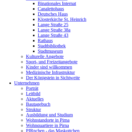
Binationales Internat
Canalettohaus
Deutsches Haus
Klosterkirche St. Heinrich
Lange Straße 25
Lange Straße 38a
Lange Straße 43
Rathaus
Stadtbibliothek
Stadtmuseum
Kulturelle Angebote
Sport- und Freizeitangebote
Kinder sind willkommen
Medizinische Infrastruktur
Der Königstein in Sichtweite
Unternehmen
Porträt
Leitbild
Aktuelles
Bautagebuch
Struktur
Ausbildung und Studium
Wohnstandorte in Pirna
Wohnquartiere in Pirna
PIRnchen - das Maskottchen