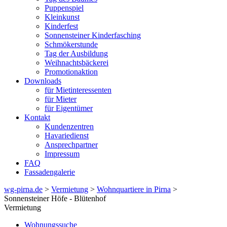
Puppenspiel
Kleinkunst
Kinderfest
Sonnensteiner Kinderfasching
Schmökerstunde
Tag der Ausbildung
Weihnachtsbäckerei
Promotionaktion
Downloads
für Mietinteressenten
für Mieter
für Eigentümer
Kontakt
Kundenzentren
Havariedienst
Ansprechpartner
Impressum
FAQ
Fassadengalerie
wg-pirna.de
>
Vermietung
>
Wohnquartiere in Pirna
>
Sonnensteiner Höfe - Blütenhof
Vermietung
Wohnungssuche