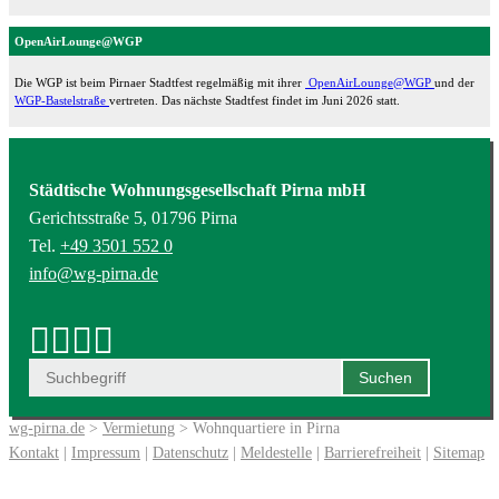
OpenAirLounge@WGP
Die WGP ist beim Pirnaer Stadtfest regelmäßig mit ihrer
OpenAirLounge@WGP
und der
WGP-Bastelstraße
vertreten. Das nächste Stadtfest findet im Juni 2026 statt.
Städtische Wohnungsgesellschaft Pirna mbH
Gerichtsstraße 5, 01796 Pirna
Tel.
+49 3501 552 0
info@wg-pirna.de
wg-pirna.de
>
Vermietung
> Wohnquartiere in Pirna
Kontakt
|
Impressum
|
Datenschutz
|
Meldestelle
|
Barrierefreiheit
|
Sitemap