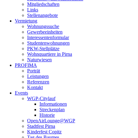
Mitgliedschaften
Links
Stellenangebote
Vermietung
Wohnungssuche
Gewerbeeinheiten
Interessentenformular
Studentenwohnungen
PKW-Stellplätze
Wohnquartiere in Pirna
Naturwiesen
PROFIMA
Porträt
Leistungen
Referenzen
Kontakt
Events
WGP-Citylauf
Informationen
Streckenplan
Historie
OpenAirLounge@WGP
Stadtfest Pirna
Kinderfest Copitz
Tag des Baumes