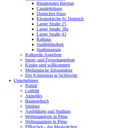
Binationales Internat
Canalettohaus
Deutsches Haus
Klosterkirche St. Heinrich
Lange Straße 25
Lange Straße 38a
Lange Straße 43
Rathaus
Stadtbibliothek
Stadtmuseum
Kulturelle Angebote
Sport- und Freizeitangebote
Kinder sind willkommen
Medizinische Infrastruktur
Der Königstein in Sichtweite
Unternehmen
Porträt
Leitbild
Aktuelles
Bautagebuch
Struktur
Ausbildung und Studium
Wohnstandorte in Pirna
Wohnquartiere in Pirna
PIRnchen - das Maskottchen