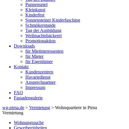
Puppenspiel
Kleinkunst
Kinderfest
Sonnensteiner Kinderfasching
Schmökerstunde
Tag der Ausbildung
Weihnachtsbäckerei
Promotionaktion
Downloads
für Mietinteressenten
für Mieter
für Eigentümer
Kontakt
Kundenzentren
Havariedienst
Ansprechpartner
Impressum
FAQ
Fassadengalerie
wg-pirna.de
>
Vermietung
> Wohnquartiere in Pirna
Vermietung
Wohnungssuche
Gewerbeeinheiten