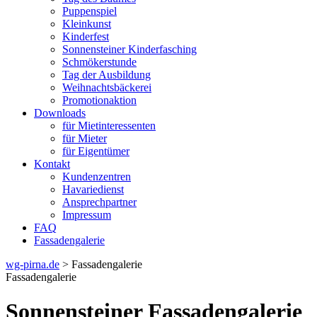
Puppenspiel
Kleinkunst
Kinderfest
Sonnensteiner Kinderfasching
Schmökerstunde
Tag der Ausbildung
Weihnachtsbäckerei
Promotionaktion
Downloads
für Mietinteressenten
für Mieter
für Eigentümer
Kontakt
Kundenzentren
Havariedienst
Ansprechpartner
Impressum
FAQ
Fassadengalerie
wg-pirna.de
> Fassadengalerie
Fassadengalerie
Sonnensteiner Fassadengalerie