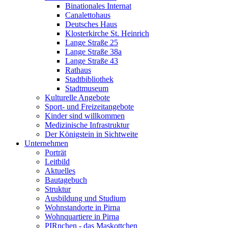
Binationales Internat
Canalettohaus
Deutsches Haus
Klosterkirche St. Heinrich
Lange Straße 25
Lange Straße 38a
Lange Straße 43
Rathaus
Stadtbibliothek
Stadtmuseum
Kulturelle Angebote
Sport- und Freizeitangebote
Kinder sind willkommen
Medizinische Infrastruktur
Der Königstein in Sichtweite
Unternehmen
Porträt
Leitbild
Aktuelles
Bautagebuch
Struktur
Ausbildung und Studium
Wohnstandorte in Pirna
Wohnquartiere in Pirna
PIRnchen - das Maskottchen