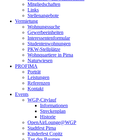
Mitgliedschaften
Links
Stellenangebote
Vermietung
Wohnungssuche
Gewerbeeinheiten
Interessentenformular
Studentenwohnungen
PKW-Stellplätze
Wohnquartiere in Pirna
Naturwiesen
PROFIMA
Porträt
Leistungen
Referenzen
Kontakt
Events
WGP-Citylauf
Informationen
Streckenplan
Historie
OpenAirLounge@WGP
Stadtfest Pirna
Kinderfest Copitz
Tag des Baumes