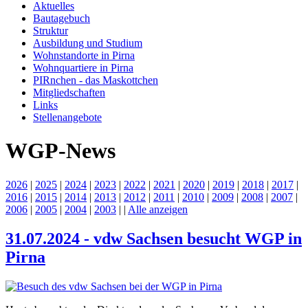
Aktuelles
Bautagebuch
Struktur
Ausbildung und Studium
Wohnstandorte in Pirna
Wohnquartiere in Pirna
PIRnchen - das Maskottchen
Mitgliedschaften
Links
Stellenangebote
WGP-News
2026
|
2025
|
2024
|
2023
|
2022
|
2021
|
2020
|
2019
|
2018
|
2017
|
2016
|
2015
|
2014
|
2013
|
2012
|
2011
|
2010
|
2009
|
2008
|
2007
|
2006
|
2005
|
2004
|
2003
|
|
Alle anzeigen
31.07.2024 - vdw Sachsen besucht WGP in
Pirna