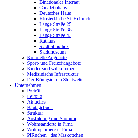
Binationales Internat
Canalettohaus
Deutsches Haus
Klosterkirche St. Heinrich
Lange Straße 25
Lange Straße 38a
Lange Straße 43
Rathaus
Stadtbibliothek
Stadtmuseum
Kulturelle Angebote
Sport- und Freizeitangebote
Kinder sind willkommen
Medizinische Infrastruktur
Der Königstein in Sichtweite
Unternehmen
Porträt
Leitbild
Aktuelles
Bautagebuch
Struktur
Ausbildung und Studium
Wohnstandorte in Pirna
Wohnquartiere in Pirna
PIRnchen - das Maskottchen