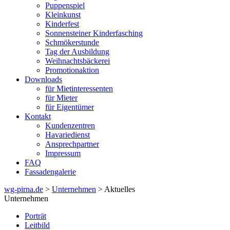
Puppenspiel
Kleinkunst
Kinderfest
Sonnensteiner Kinderfasching
Schmökerstunde
Tag der Ausbildung
Weihnachtsbäckerei
Promotionaktion
Downloads
für Mietinteressenten
für Mieter
für Eigentümer
Kontakt
Kundenzentren
Havariedienst
Ansprechpartner
Impressum
FAQ
Fassadengalerie
wg-pirna.de
>
Unternehmen
> Aktuelles
Unternehmen
Porträt
Leitbild