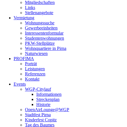
Mitgliedschaften
Links
Stellenangebote
Vermietung
Wohnungssuche
Gewerbeeinheiten
Interessentenformular
Studentenwohnungen
PKW-Stellplätze
Wohnquartiere in Pirna
Naturwiesen
PROFIMA
Porträt
Leistungen
Referenzen
Kontakt
Events
WGP-Citylauf
Informationen
Streckenplan
Historie
OpenAirLounge@WGP
Stadtfest Pirna
Kinderfest Copitz
Tag des Baumes