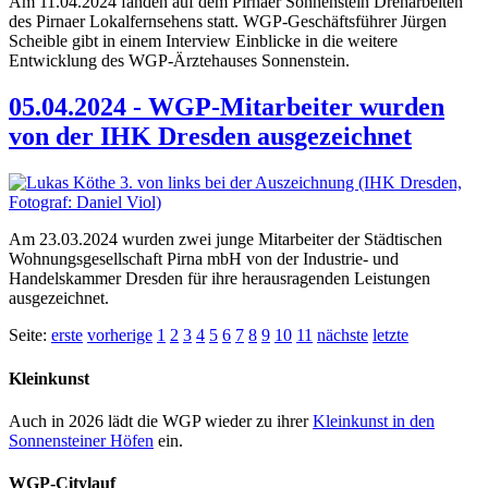
Am 11.04.2024 fanden auf dem Pirnaer Sonnenstein Dreharbeiten
des Pirnaer Lokalfernsehens statt. WGP-Geschäftsführer Jürgen
Scheible gibt in einem Interview Einblicke in die weitere
Entwicklung des WGP-Ärztehauses Sonnenstein.
05.04.2024 - WGP-Mitarbeiter wurden
von der IHK Dresden ausgezeichnet
Am 23.03.2024 wurden zwei junge Mitarbeiter der Städtischen
Wohnungsgesellschaft Pirna mbH von der Industrie- und
Handelskammer Dresden für ihre herausragenden Leistungen
ausgezeichnet.
Seite:
erste
vorherige
1
2
3
4
5
6
7
8
9
10
11
nächste
letzte
Kleinkunst
Auch in 2026 lädt die WGP wieder zu ihrer
Kleinkunst in den
Sonnensteiner Höfen
ein.
WGP-Citylauf