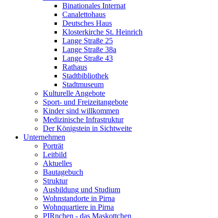
Binationales Internat
Canalettohaus
Deutsches Haus
Klosterkirche St. Heinrich
Lange Straße 25
Lange Straße 38a
Lange Straße 43
Rathaus
Stadtbibliothek
Stadtmuseum
Kulturelle Angebote
Sport- und Freizeitangebote
Kinder sind willkommen
Medizinische Infrastruktur
Der Königstein in Sichtweite
Unternehmen
Porträt
Leitbild
Aktuelles
Bautagebuch
Struktur
Ausbildung und Studium
Wohnstandorte in Pirna
Wohnquartiere in Pirna
PIRnchen - das Maskottchen