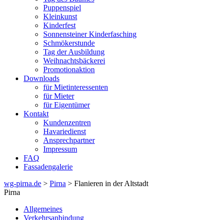
Puppenspiel
Kleinkunst
Kinderfest
Sonnensteiner Kinderfasching
Schmökerstunde
Tag der Ausbildung
Weihnachtsbäckerei
Promotionaktion
Downloads
für Mietinteressenten
für Mieter
für Eigentümer
Kontakt
Kundenzentren
Havariedienst
Ansprechpartner
Impressum
FAQ
Fassadengalerie
wg-pirna.de
>
Pirna
> Flanieren in der Altstadt
Pirna
Allgemeines
Verkehrsanbindung