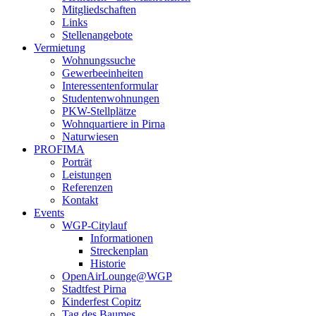
Mitgliedschaften
Links
Stellenangebote
Vermietung
Wohnungssuche
Gewerbeeinheiten
Interessentenformular
Studentenwohnungen
PKW-Stellplätze
Wohnquartiere in Pirna
Naturwiesen
PROFIMA
Porträt
Leistungen
Referenzen
Kontakt
Events
WGP-Citylauf
Informationen
Streckenplan
Historie
OpenAirLounge@WGP
Stadtfest Pirna
Kinderfest Copitz
Tag des Baumes