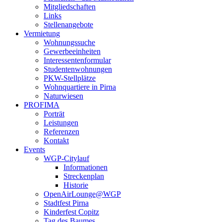
Mitgliedschaften
Links
Stellenangebote
Vermietung
Wohnungssuche
Gewerbeeinheiten
Interessentenformular
Studentenwohnungen
PKW-Stellplätze
Wohnquartiere in Pirna
Naturwiesen
PROFIMA
Porträt
Leistungen
Referenzen
Kontakt
Events
WGP-Citylauf
Informationen
Streckenplan
Historie
OpenAirLounge@WGP
Stadtfest Pirna
Kinderfest Copitz
Tag des Baumes