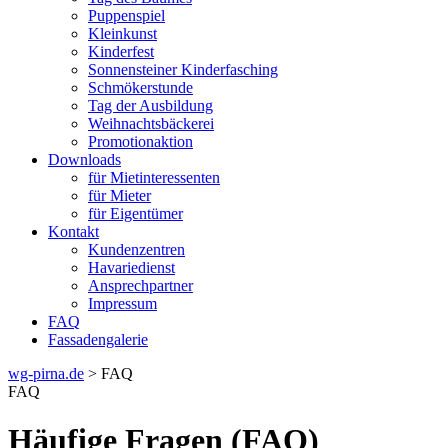
Puppenspiel
Kleinkunst
Kinderfest
Sonnensteiner Kinderfasching
Schmökerstunde
Tag der Ausbildung
Weihnachtsbäckerei
Promotionaktion
Downloads
für Mietinteressenten
für Mieter
für Eigentümer
Kontakt
Kundenzentren
Havariedienst
Ansprechpartner
Impressum
FAQ
Fassadengalerie
wg-pirna.de
> FAQ
FAQ
Häufige Fragen (FAQ)