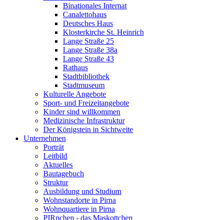
Binationales Internat
Canalettohaus
Deutsches Haus
Klosterkirche St. Heinrich
Lange Straße 25
Lange Straße 38a
Lange Straße 43
Rathaus
Stadtbibliothek
Stadtmuseum
Kulturelle Angebote
Sport- und Freizeitangebote
Kinder sind willkommen
Medizinische Infrastruktur
Der Königstein in Sichtweite
Unternehmen
Porträt
Leitbild
Aktuelles
Bautagebuch
Struktur
Ausbildung und Studium
Wohnstandorte in Pirna
Wohnquartiere in Pirna
PIRnchen - das Maskottchen