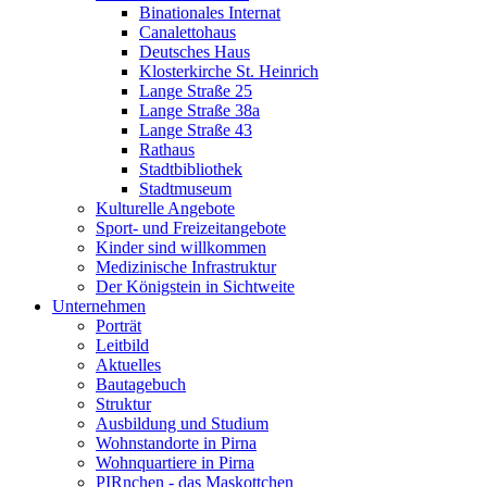
Binationales Internat
Canalettohaus
Deutsches Haus
Klosterkirche St. Heinrich
Lange Straße 25
Lange Straße 38a
Lange Straße 43
Rathaus
Stadtbibliothek
Stadtmuseum
Kulturelle Angebote
Sport- und Freizeitangebote
Kinder sind willkommen
Medizinische Infrastruktur
Der Königstein in Sichtweite
Unternehmen
Porträt
Leitbild
Aktuelles
Bautagebuch
Struktur
Ausbildung und Studium
Wohnstandorte in Pirna
Wohnquartiere in Pirna
PIRnchen - das Maskottchen