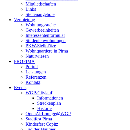
Mitgliedschaften
Links
Stellenangebote
Vermietung
Wohnungssuche
Gewerbeeinheiten
Interessentenformular
Studentenwohnungen
PKW-Stellplätze
Wohnquartiere in Pirna
Naturwiesen
PROFIMA
Porträt
Leistungen
Referenzen
Kontakt
Events
WGP-Citylauf
Informationen
Streckenplan
Historie
OpenAirLounge@WGP
Stadtfest Pirna
Kinderfest Copitz
Tag des Baumes