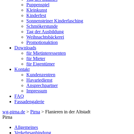
Puppenspiel
Kleinkunst
Kinderfest
Sonnensteiner Kinderfasching
Schmökerstunde
Tag der Ausbildung
Weihnachtsbäckerei
Promotionaktion
Downloads
für Mietinteressenten
für Mieter
für Eigentümer
Kontakt
Kundenzentren
Havariedienst
Ansprechpartner
Impressum
FAQ
Fassadengalerie
wg-pirna.de
>
Pirna
> Flanieren in der Altstadt
Pirna
Allgemeines
Verkehrsanbindung