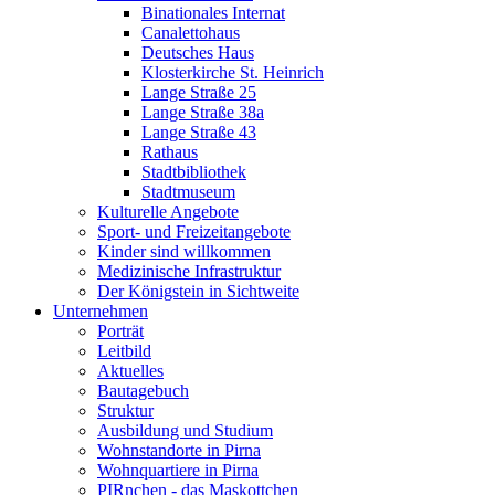
Binationales Internat
Canalettohaus
Deutsches Haus
Klosterkirche St. Heinrich
Lange Straße 25
Lange Straße 38a
Lange Straße 43
Rathaus
Stadtbibliothek
Stadtmuseum
Kulturelle Angebote
Sport- und Freizeitangebote
Kinder sind willkommen
Medizinische Infrastruktur
Der Königstein in Sichtweite
Unternehmen
Porträt
Leitbild
Aktuelles
Bautagebuch
Struktur
Ausbildung und Studium
Wohnstandorte in Pirna
Wohnquartiere in Pirna
PIRnchen - das Maskottchen