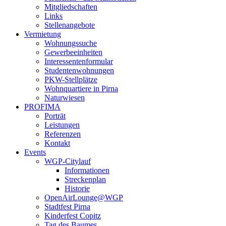
Mitgliedschaften
Links
Stellenangebote
Vermietung
Wohnungssuche
Gewerbeeinheiten
Interessentenformular
Studentenwohnungen
PKW-Stellplätze
Wohnquartiere in Pirna
Naturwiesen
PROFIMA
Porträt
Leistungen
Referenzen
Kontakt
Events
WGP-Citylauf
Informationen
Streckenplan
Historie
OpenAirLounge@WGP
Stadtfest Pirna
Kinderfest Copitz
Tag des Baumes