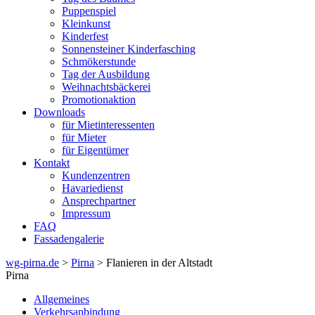
Puppenspiel
Kleinkunst
Kinderfest
Sonnensteiner Kinderfasching
Schmökerstunde
Tag der Ausbildung
Weihnachtsbäckerei
Promotionaktion
Downloads
für Mietinteressenten
für Mieter
für Eigentümer
Kontakt
Kundenzentren
Havariedienst
Ansprechpartner
Impressum
FAQ
Fassadengalerie
wg-pirna.de
>
Pirna
> Flanieren in der Altstadt
Pirna
Allgemeines
Verkehrsanbindung