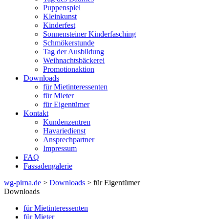
Puppenspiel
Kleinkunst
Kinderfest
Sonnensteiner Kinderfasching
Schmökerstunde
Tag der Ausbildung
Weihnachtsbäckerei
Promotionaktion
Downloads
für Mietinteressenten
für Mieter
für Eigentümer
Kontakt
Kundenzentren
Havariedienst
Ansprechpartner
Impressum
FAQ
Fassadengalerie
wg-pirna.de
>
Downloads
> für Eigentümer
Downloads
für Mietinteressenten
für Mieter