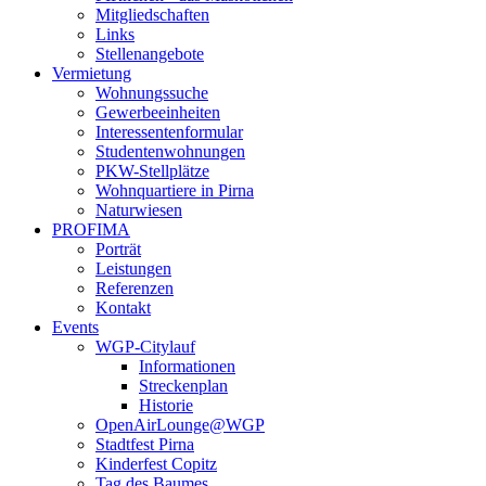
Mitgliedschaften
Links
Stellenangebote
Vermietung
Wohnungssuche
Gewerbeeinheiten
Interessentenformular
Studentenwohnungen
PKW-Stellplätze
Wohnquartiere in Pirna
Naturwiesen
PROFIMA
Porträt
Leistungen
Referenzen
Kontakt
Events
WGP-Citylauf
Informationen
Streckenplan
Historie
OpenAirLounge@WGP
Stadtfest Pirna
Kinderfest Copitz
Tag des Baumes