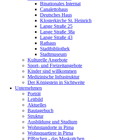
Binationales Internat
Canalettohaus
Deutsches Haus
Klosterkirche St. Heinrich
Lange Straße 25
Lange Straße 38a
Lange Straße 43
Rathaus
Stadtbibliothek
Stadtmuseum
Kulturelle Angebote
Sport- und Freizeitangebote
Kinder sind willkommen
Medizinische Infrastruktur
Der Königstein in Sichtweite
Unternehmen
Porträt
Leitbild
Aktuelles
Bautagebuch
Struktur
Ausbildung und Studium
Wohnstandorte in Pirna
Wohnquartiere in Pirna
PIRnchen - das Maskottchen