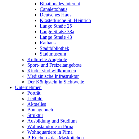
Binationales Internat
Canalettohaus
Deutsches Haus
Klosterkirche St. Heinrich
Lange Straße 25
Lange Straße 38a
Lange Straße 43
Rathaus
Stadtbibliothek
Stadtmuseum
Kulturelle Angebote
Sport- und Freizeitangebote
Kinder sind willkommen
Medizinische Infrastruktur
Der Königstein in Sichtweite
Unternehmen
Porträt
Leitbild
Aktuelles
Bautagebuch
Struktur
Ausbildung und Studium
Wohnstandorte in Pirna
Wohnquartiere in Pirna
PIRnchen - das Maskottchen