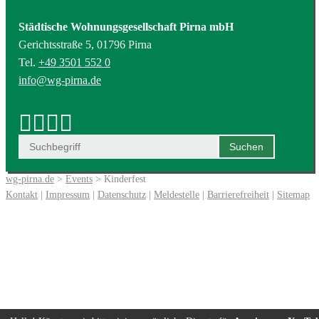
Städtische Wohnungsgesellschaft Pirna mbH
Gerichtsstraße 5, 01796 Pirna
Tel.
+49 3501 552 0
info@wg-pirna.de
wg-pirna.de
>
Events
> Kinderfest
Kontakt
|
Impressum
|
Datenschutz
|
Meldestelle
|
Barrierefreiheit
|
Sitemap