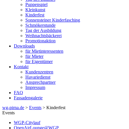
Puppenspiel
Kleinkunst
Kinderfest
Sonnensteiner Kinderfasching
Schmökerstunde
Tag der Ausbildung
Weihnachtsbäckerei
Promotionaktion
Downloads
für Mietinteressenten
für Mieter
für Eigentümer
Kontakt
Kundenzentren
Havariedienst
Ansprechpartner
Impressum
FAQ
Fassadengalerie
wg-pirna.de
>
Events
> Kinderfest
Events
WGP-Citylauf
OpenAirLounge@WGP