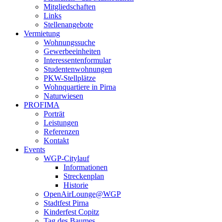
Mitgliedschaften
Links
Stellenangebote
Vermietung
Wohnungssuche
Gewerbeeinheiten
Interessentenformular
Studentenwohnungen
PKW-Stellplätze
Wohnquartiere in Pirna
Naturwiesen
PROFIMA
Porträt
Leistungen
Referenzen
Kontakt
Events
WGP-Citylauf
Informationen
Streckenplan
Historie
OpenAirLounge@WGP
Stadtfest Pirna
Kinderfest Copitz
Tag des Baumes