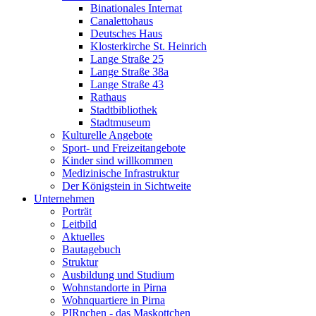
Binationales Internat
Canalettohaus
Deutsches Haus
Klosterkirche St. Heinrich
Lange Straße 25
Lange Straße 38a
Lange Straße 43
Rathaus
Stadtbibliothek
Stadtmuseum
Kulturelle Angebote
Sport- und Freizeitangebote
Kinder sind willkommen
Medizinische Infrastruktur
Der Königstein in Sichtweite
Unternehmen
Porträt
Leitbild
Aktuelles
Bautagebuch
Struktur
Ausbildung und Studium
Wohnstandorte in Pirna
Wohnquartiere in Pirna
PIRnchen - das Maskottchen