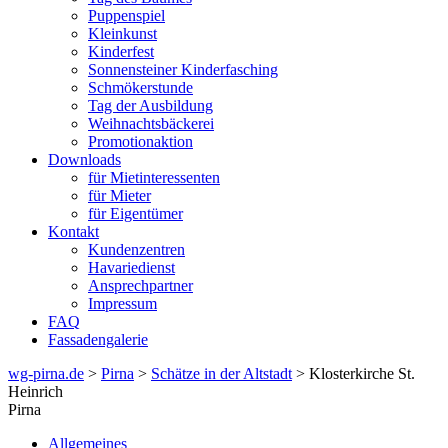
Puppenspiel
Kleinkunst
Kinderfest
Sonnensteiner Kinderfasching
Schmökerstunde
Tag der Ausbildung
Weihnachtsbäckerei
Promotionaktion
Downloads
für Mietinteressenten
für Mieter
für Eigentümer
Kontakt
Kundenzentren
Havariedienst
Ansprechpartner
Impressum
FAQ
Fassadengalerie
wg-pirna.de
>
Pirna
>
Schätze in der Altstadt
> Klosterkirche St.
Heinrich
Pirna
Allgemeines