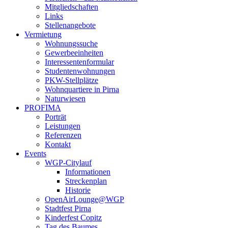
Mitgliedschaften
Links
Stellenangebote
Vermietung
Wohnungssuche
Gewerbeeinheiten
Interessentenformular
Studentenwohnungen
PKW-Stellplätze
Wohnquartiere in Pirna
Naturwiesen
PROFIMA
Porträt
Leistungen
Referenzen
Kontakt
Events
WGP-Citylauf
Informationen
Streckenplan
Historie
OpenAirLounge@WGP
Stadtfest Pirna
Kinderfest Copitz
Tag des Baumes