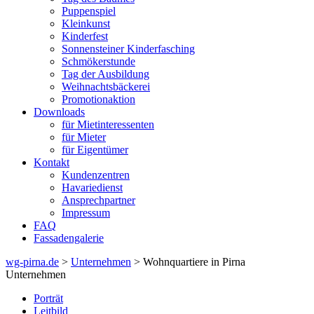
Puppenspiel
Kleinkunst
Kinderfest
Sonnensteiner Kinderfasching
Schmökerstunde
Tag der Ausbildung
Weihnachtsbäckerei
Promotionaktion
Downloads
für Mietinteressenten
für Mieter
für Eigentümer
Kontakt
Kundenzentren
Havariedienst
Ansprechpartner
Impressum
FAQ
Fassadengalerie
wg-pirna.de
>
Unternehmen
> Wohnquartiere in Pirna
Unternehmen
Porträt
Leitbild