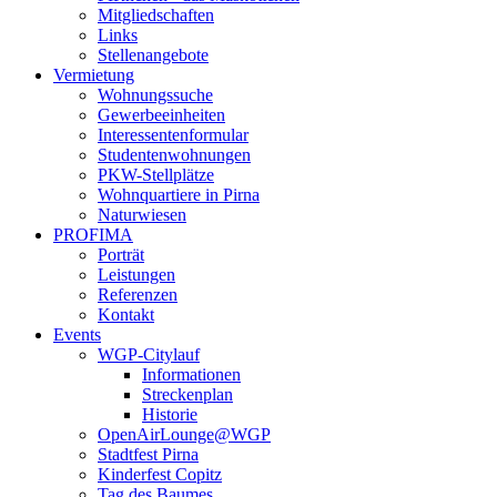
Mitgliedschaften
Links
Stellenangebote
Vermietung
Wohnungssuche
Gewerbeeinheiten
Interessentenformular
Studentenwohnungen
PKW-Stellplätze
Wohnquartiere in Pirna
Naturwiesen
PROFIMA
Porträt
Leistungen
Referenzen
Kontakt
Events
WGP-Citylauf
Informationen
Streckenplan
Historie
OpenAirLounge@WGP
Stadtfest Pirna
Kinderfest Copitz
Tag des Baumes