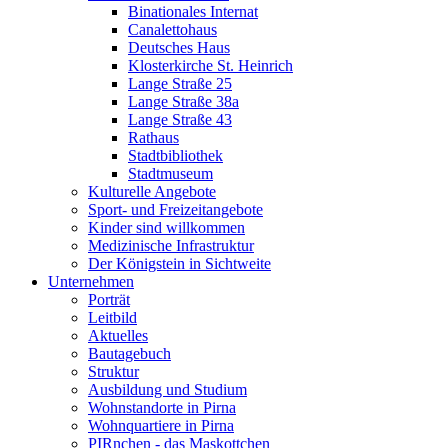
Binationales Internat
Canalettohaus
Deutsches Haus
Klosterkirche St. Heinrich
Lange Straße 25
Lange Straße 38a
Lange Straße 43
Rathaus
Stadtbibliothek
Stadtmuseum
Kulturelle Angebote
Sport- und Freizeitangebote
Kinder sind willkommen
Medizinische Infrastruktur
Der Königstein in Sichtweite
Unternehmen
Porträt
Leitbild
Aktuelles
Bautagebuch
Struktur
Ausbildung und Studium
Wohnstandorte in Pirna
Wohnquartiere in Pirna
PIRnchen - das Maskottchen