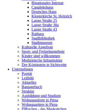
Binationales Internat
Canalettohaus
Deutsches Haus
Klosterkirche St. Heinrich
Lange Straße 25
Lange Straße 38a
Lange Straße 43
Rathaus
Stadtbibliothek
Stadtmuseum
Kulturelle Angebote
Sport- und Freizeitangebote
Kinder sind willkommen
Medizinische Infrastruktur
Der Königstein in Sichtweite
Unternehmen
Porträt
Leitbild
Aktuelles
Bautagebuch
Struktur
Ausbildung und Studium
Wohnstandorte in Pirna
Wohnquartiere in Pirna
PIRnchen - das Maskottchen