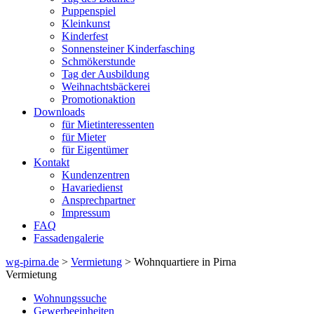
Puppenspiel
Kleinkunst
Kinderfest
Sonnensteiner Kinderfasching
Schmökerstunde
Tag der Ausbildung
Weihnachtsbäckerei
Promotionaktion
Downloads
für Mietinteressenten
für Mieter
für Eigentümer
Kontakt
Kundenzentren
Havariedienst
Ansprechpartner
Impressum
FAQ
Fassadengalerie
wg-pirna.de
>
Vermietung
> Wohnquartiere in Pirna
Vermietung
Wohnungssuche
Gewerbeeinheiten