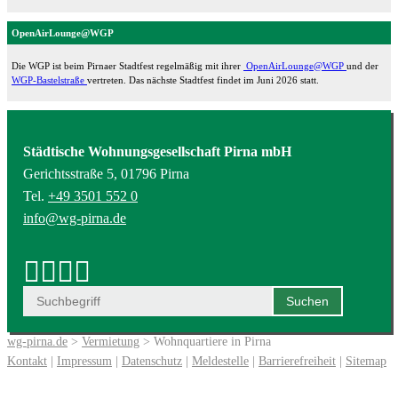
OpenAirLounge@WGP
Die WGP ist beim Pirnaer Stadtfest regelmäßig mit ihrer
OpenAirLounge@WGP
und der
WGP-Bastelstraße
vertreten. Das nächste Stadtfest findet im Juni 2026 statt.
Städtische Wohnungsgesellschaft Pirna mbH
Gerichtsstraße 5, 01796 Pirna
Tel.
+49 3501 552 0
info@wg-pirna.de
wg-pirna.de
>
Vermietung
> Wohnquartiere in Pirna
Kontakt
|
Impressum
|
Datenschutz
|
Meldestelle
|
Barrierefreiheit
|
Sitemap