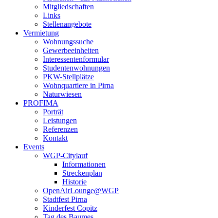
Mitgliedschaften
Links
Stellenangebote
Vermietung
Wohnungssuche
Gewerbeeinheiten
Interessentenformular
Studentenwohnungen
PKW-Stellplätze
Wohnquartiere in Pirna
Naturwiesen
PROFIMA
Porträt
Leistungen
Referenzen
Kontakt
Events
WGP-Citylauf
Informationen
Streckenplan
Historie
OpenAirLounge@WGP
Stadtfest Pirna
Kinderfest Copitz
Tag des Baumes