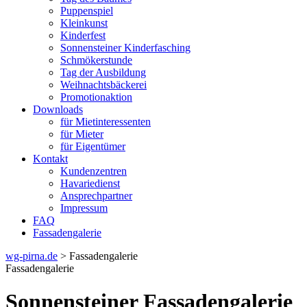
Puppenspiel
Kleinkunst
Kinderfest
Sonnensteiner Kinderfasching
Schmökerstunde
Tag der Ausbildung
Weihnachtsbäckerei
Promotionaktion
Downloads
für Mietinteressenten
für Mieter
für Eigentümer
Kontakt
Kundenzentren
Havariedienst
Ansprechpartner
Impressum
FAQ
Fassadengalerie
wg-pirna.de
> Fassadengalerie
Fassadengalerie
Sonnensteiner Fassadengalerie