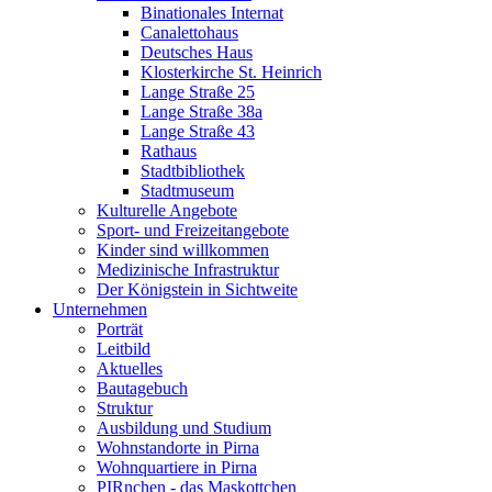
Binationales Internat
Canalettohaus
Deutsches Haus
Klosterkirche St. Heinrich
Lange Straße 25
Lange Straße 38a
Lange Straße 43
Rathaus
Stadtbibliothek
Stadtmuseum
Kulturelle Angebote
Sport- und Freizeitangebote
Kinder sind willkommen
Medizinische Infrastruktur
Der Königstein in Sichtweite
Unternehmen
Porträt
Leitbild
Aktuelles
Bautagebuch
Struktur
Ausbildung und Studium
Wohnstandorte in Pirna
Wohnquartiere in Pirna
PIRnchen - das Maskottchen