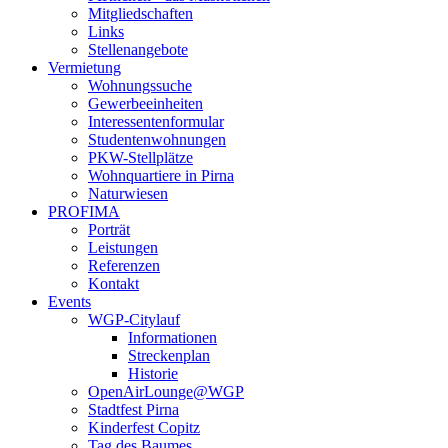
Mitgliedschaften
Links
Stellenangebote
Vermietung
Wohnungssuche
Gewerbeeinheiten
Interessentenformular
Studentenwohnungen
PKW-Stellplätze
Wohnquartiere in Pirna
Naturwiesen
PROFIMA
Porträt
Leistungen
Referenzen
Kontakt
Events
WGP-Citylauf
Informationen
Streckenplan
Historie
OpenAirLounge@WGP
Stadtfest Pirna
Kinderfest Copitz
Tag des Baumes