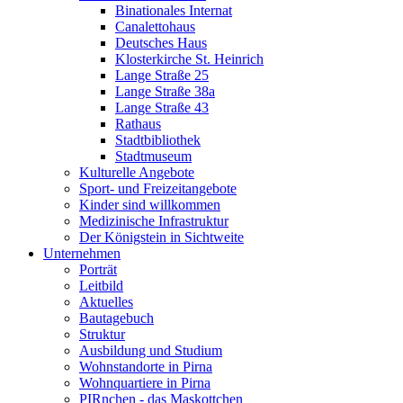
Binationales Internat
Canalettohaus
Deutsches Haus
Klosterkirche St. Heinrich
Lange Straße 25
Lange Straße 38a
Lange Straße 43
Rathaus
Stadtbibliothek
Stadtmuseum
Kulturelle Angebote
Sport- und Freizeitangebote
Kinder sind willkommen
Medizinische Infrastruktur
Der Königstein in Sichtweite
Unternehmen
Porträt
Leitbild
Aktuelles
Bautagebuch
Struktur
Ausbildung und Studium
Wohnstandorte in Pirna
Wohnquartiere in Pirna
PIRnchen - das Maskottchen