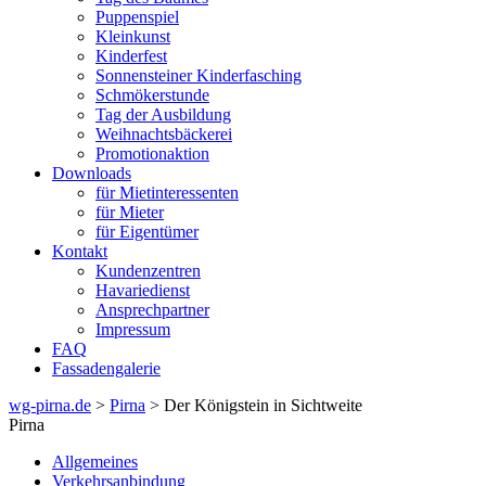
Puppenspiel
Kleinkunst
Kinderfest
Sonnensteiner Kinderfasching
Schmökerstunde
Tag der Ausbildung
Weihnachtsbäckerei
Promotionaktion
Downloads
für Mietinteressenten
für Mieter
für Eigentümer
Kontakt
Kundenzentren
Havariedienst
Ansprechpartner
Impressum
FAQ
Fassadengalerie
wg-pirna.de
>
Pirna
> Der Königstein in Sichtweite
Pirna
Allgemeines
Verkehrsanbindung