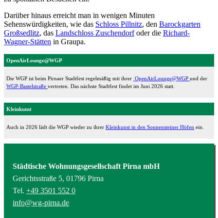
Darüber hinaus erreicht man in wenigen Minuten
Sehenswürdigkeiten, wie das
Schloss Pillnitz
, den
Barockgarten
Großsedlitz
, das
Landschloss Zuschendorf
oder die
Richard-
Wagner-Stätten
in Graupa.
OpenAirLounge@WGP
Die WGP ist beim Pirnaer Stadtfest regelmäßig mit ihrer
OpenAirLounge@WGP
und der
WGP-Bastelstraße
vertreten. Das nächste Stadtfest findet im Juni 2026 statt.
Kleinkunst
Auch in 2026 lädt die WGP wieder zu ihrer
Kleinkunst in den Sonnensteiner Höfen
ein.
Städtische Wohnungsgesellschaft Pirna mbH
Gerichtsstraße 5, 01796 Pirna
Tel.
+49 3501 552 0
info@wg-pirna.de