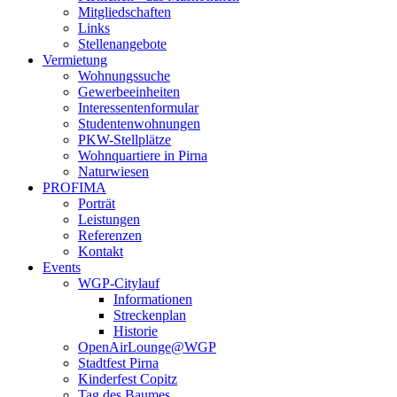
Mitgliedschaften
Links
Stellenangebote
Vermietung
Wohnungssuche
Gewerbeeinheiten
Interessentenformular
Studentenwohnungen
PKW-Stellplätze
Wohnquartiere in Pirna
Naturwiesen
PROFIMA
Porträt
Leistungen
Referenzen
Kontakt
Events
WGP-Citylauf
Informationen
Streckenplan
Historie
OpenAirLounge@WGP
Stadtfest Pirna
Kinderfest Copitz
Tag des Baumes