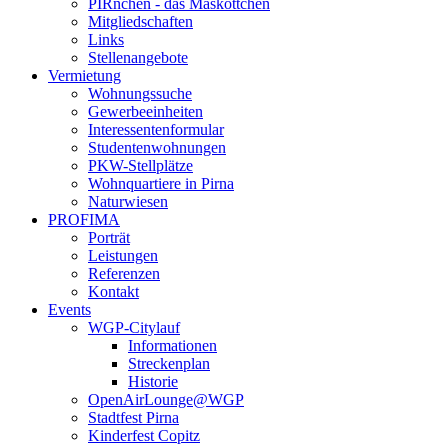
PIRnchen - das Maskottchen
Mitgliedschaften
Links
Stellenangebote
Vermietung
Wohnungssuche
Gewerbeeinheiten
Interessentenformular
Studentenwohnungen
PKW-Stellplätze
Wohnquartiere in Pirna
Naturwiesen
PROFIMA
Porträt
Leistungen
Referenzen
Kontakt
Events
WGP-Citylauf
Informationen
Streckenplan
Historie
OpenAirLounge@WGP
Stadtfest Pirna
Kinderfest Copitz