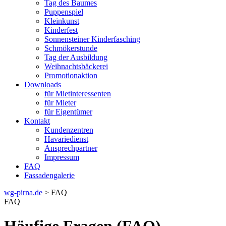
Tag des Baumes
Puppenspiel
Kleinkunst
Kinderfest
Sonnensteiner Kinderfasching
Schmökerstunde
Tag der Ausbildung
Weihnachtsbäckerei
Promotionaktion
Downloads
für Mietinteressenten
für Mieter
für Eigentümer
Kontakt
Kundenzentren
Havariedienst
Ansprechpartner
Impressum
FAQ
Fassadengalerie
wg-pirna.de
> FAQ
FAQ