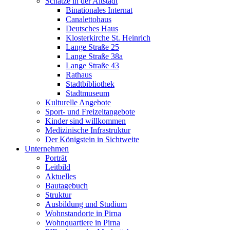
Schätze in der Altstadt
Binationales Internat
Canalettohaus
Deutsches Haus
Klosterkirche St. Heinrich
Lange Straße 25
Lange Straße 38a
Lange Straße 43
Rathaus
Stadtbibliothek
Stadtmuseum
Kulturelle Angebote
Sport- und Freizeitangebote
Kinder sind willkommen
Medizinische Infrastruktur
Der Königstein in Sichtweite
Unternehmen
Porträt
Leitbild
Aktuelles
Bautagebuch
Struktur
Ausbildung und Studium
Wohnstandorte in Pirna
Wohnquartiere in Pirna