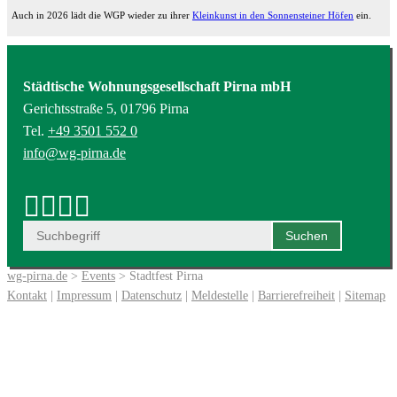
Auch in 2026 lädt die WGP wieder zu ihrer
Kleinkunst in den Sonnensteiner Höfen
ein.
Städtische Wohnungsgesellschaft Pirna mbH
Gerichtsstraße 5, 01796 Pirna
Tel.
+49 3501 552 0
info@wg-pirna.de
wg-pirna.de
>
Events
> Stadtfest Pirna
Kontakt
|
Impressum
|
Datenschutz
|
Meldestelle
|
Barrierefreiheit
|
Sitemap