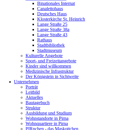
Binationales Internat
Canalettohaus
Deutsches Haus
Klosterkirche St. Heinrich
Lange Straße 25
Lange Straße 38a
Lange Straße 43
Rathaus
Stadtbibliothek
Stadtmuseum
Kulturelle Angebote
Sport- und Freizeitangebote
Kinder sind willkommen
Medizinische Infrastruktur
Der Königstein in Sichtweite
Unternehmen
Porträt
Leitbild
Aktuelles
Bautagebuch
Struktur
Ausbildung und Studium
Wohnstandorte in Pirna
Wohnquartiere in Pirna
PIRnchen - das Maskottchen